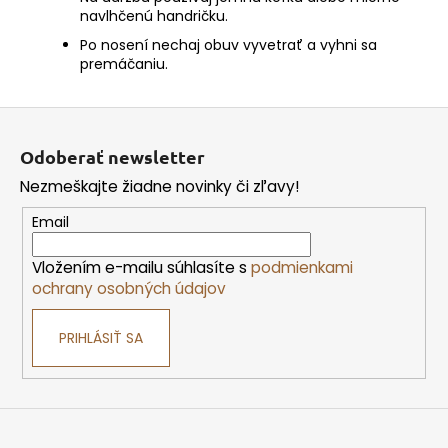
navlhčenú handričku.
Po nosení nechaj obuv vyvetrať a vyhni sa
premáčaniu.
Z
á
Odoberať newsletter
p
Nezmeškajte žiadne novinky či zľavy!
ä
t
Email
i
Vložením e-mailu súhlasíte s
podmienkami
e
ochrany osobných údajov
PRIHLÁSIŤ SA