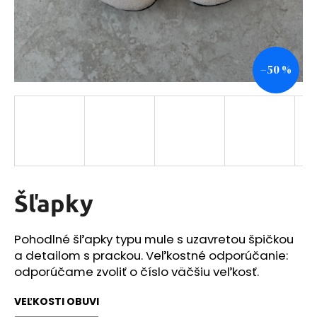
á
j
s
–50 %
ť
?
HĽADAŤ
Šľapky
O
Pohodlné šľapky typu mule s uzavretou špičkou
d
a detailom s prackou. Veľkostné odporúčanie:
p
o
odporúčame zvoliť o číslo väčšiu veľkosť.
r
ú
VEĽKOSTI OBUVI