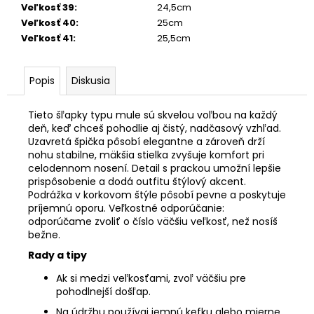
Veľkosť 39
:
24,5cm
Veľkosť 40
:
25cm
Veľkosť 41
:
25,5cm
Popis
Diskusia
Tieto šľapky typu mule sú skvelou voľbou na každý
deň, keď chceš pohodlie aj čistý, nadčasový vzhľad.
Uzavretá špička pôsobí elegantne a zároveň drží
nohu stabilne, mäkšia stielka zvyšuje komfort pri
celodennom nosení. Detail s prackou umožní lepšie
prispôsobenie a dodá outfitu štýlový akcent.
Podrážka v korkovom štýle pôsobí pevne a poskytuje
príjemnú oporu. Veľkostné odporúčanie:
odporúčame zvoliť o číslo väčšiu veľkosť, než nosíš
bežne.
Rady a tipy
Ak si medzi veľkosťami, zvoľ väčšiu pre
pohodlnejší došľap.
Na údržbu používaj jemnú kefku alebo mierne