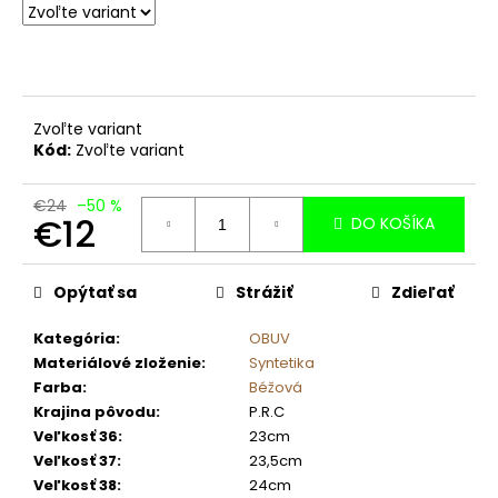
č
a
m
e
Zvoľte variant
Kód:
Zvoľte variant
€24
–50 %
€12
DO KOŠÍKA
Jednotková
cena:
Opýtať sa
Strážiť
Zdieľať
Kategória
:
OBUV
Materiálové zloženie
:
Syntetika
Farba
:
Béžová
Krajina pôvodu
:
P.R.C
Veľkosť 36
:
23cm
Veľkosť 37
:
23,5cm
Veľkosť 38
:
24cm