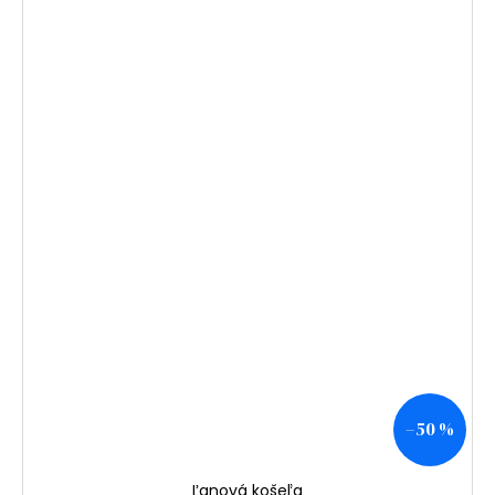
–50 %
Ľanová košeľa