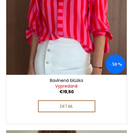
–50 %
Bavlnená blúzka
Vypredané
€19,50
DETAIL