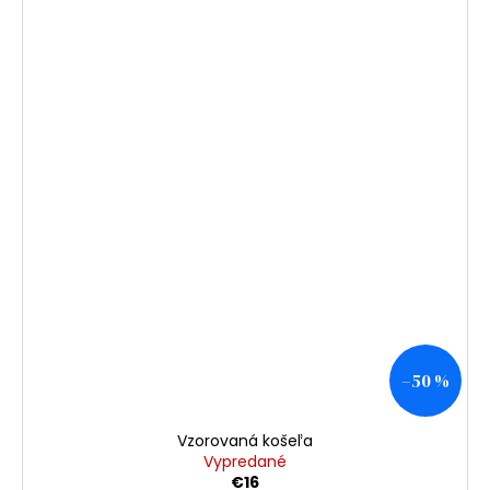
–50 %
Vzorovaná košeľa
Vypredané
€16