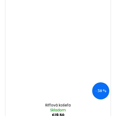
–50 %
Rifľová košeľa
Skladom
€19,50