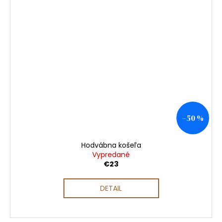
–50 %
Hodvábna košeľa
Vypredané
€23
DETAIL