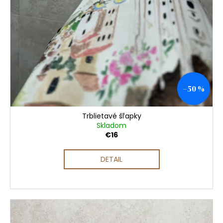
–50 %
Trblietavé šľapky
Skladom
€16
DETAIL