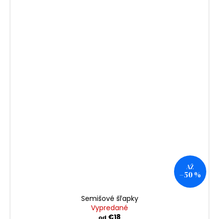
AŽ
–50 %
Semišové šľapky
Vypredané
€18
od