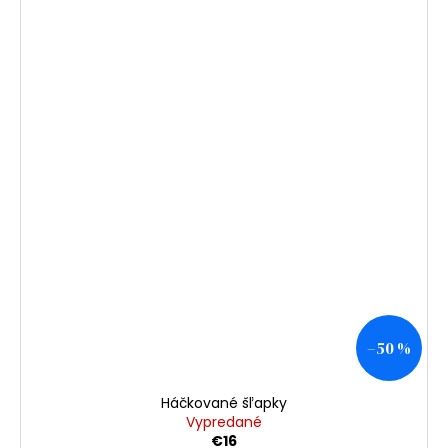
–50 %
Háčkované šľapky
Vypredané
€16