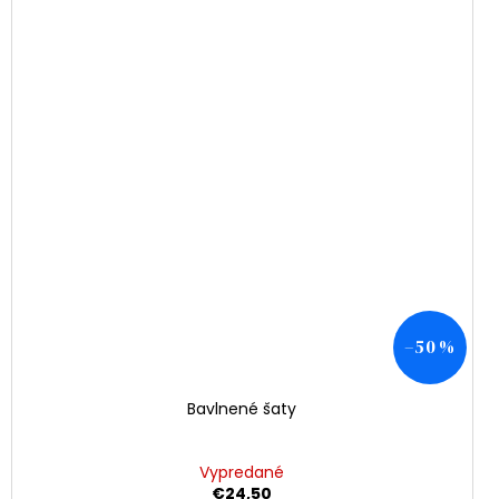
–50 %
Bavlnené šaty
Vypredané
€24,50