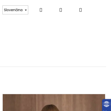
Hľadať
Prihlásenie
Nákupný
RIČKA
SVETRE, PULÓVRE, ROLÁKY
MIKINY
Slovenčina
košík