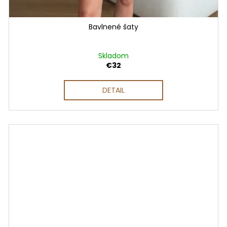
Bavlnené šaty
Skladom
€32
DETAIL