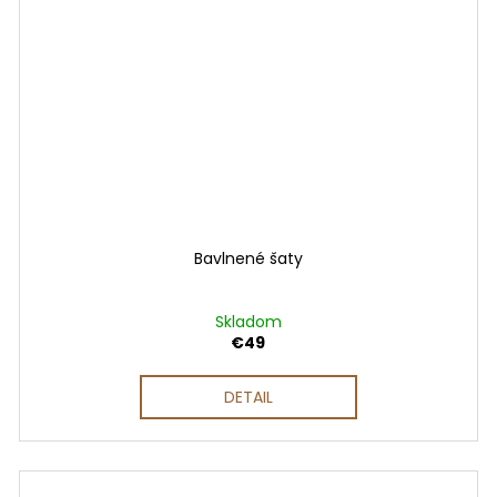
Bavlnené šaty
Skladom
€49
DETAIL