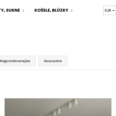
Y, SUKNE
KOŠELE, BLÚZKY
TOPY, BODY, T
EUR
Čo potrebujete nájsť?
HĽADAŤ
Najpredávanejšie
Abecedne
Odporúčame