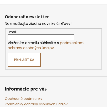
Z
á
Odoberať newsletter
p
Nezmeškajte žiadne novinky či zľavy!
ä
t
Email
i
Vložením e-mailu súhlasíte s
podmienkami
e
ochrany osobných údajov
PRIHLÁSIŤ SA
Informácie pre vás
Obchodné podmienky
Podmienky ochrany osobných údajov