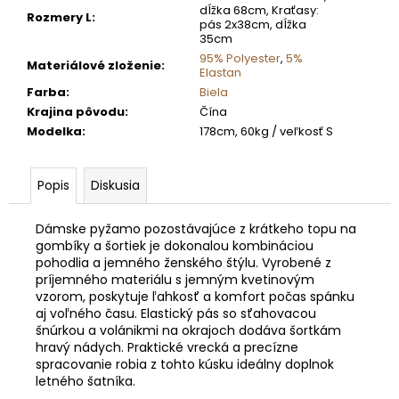
dĺžka 68cm, Kraťasy:
Rozmery L
:
pás 2x38cm, dĺžka
35cm
95% Polyester
,
5%
Materiálové zloženie
:
Elastan
Farba
:
Biela
Krajina pôvodu
:
Čína
Modelka
:
178cm, 60kg / veľkosť S
Popis
Diskusia
Dámske pyžamo pozostávajúce z krátkeho topu na
gombíky a šortiek je dokonalou kombináciou
pohodlia a jemného ženského štýlu. Vyrobené z
príjemného materiálu s jemným kvetinovým
vzorom, poskytuje ľahkosť a komfort počas spánku
aj voľného času. Elastický pás so sťahovacou
šnúrkou a volánikmi na okrajoch dodáva šortkám
hravý nádych. Praktické vrecká a precízne
spracovanie robia z tohto kúsku ideálny doplnok
letného šatníka.