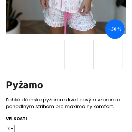
á
j
s
–50 %
ť
?
HĽADAŤ
Pyžamo
O
Ľahké dámske pyžamo s kvetinovým vzorom a
d
pohodlným strihom pre maximálny komfort.
p
o
VEĽKOSTI
r
ú