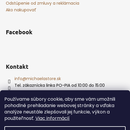
Odstúpenie od zmluvy a reklámacia
Ako nakupovať
Facebook
Kontakt
info
@
michaelastore.sk
Tel. zákaznícka linka PO-PIA od 10:00 do 15:00
+421 915 874 469
Používame súbory cookie, aby sme vám umožnili
pohodlné prehliadanie webovej stránky a vďaka
analýze neustále zlepšovali jej funkcie, výkon a
Vytvoril Shoptet
použiteľnosť.
Viac informácií
Copyright 2026
MichaelaStore
. Všetky práva vyhradené.
Upraviť nastavenie cookies