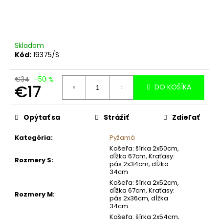
č
a
m
e
Skladom
Kód:
19375/S
€34
–50 %
€17
DO KOŠÍKA
Jednotková
cena:
Opýtať sa
Strážiť
Zdieľať
Kategória
:
Pyžamá
Košeľa: šírka 2x50cm,
dĺžka 67cm, Kraťasy:
Rozmery S
:
pás 2x34cm, dĺžka
34cm
Košeľa: šírka 2x52cm,
dĺžka 67cm, Kraťasy:
Rozmery M
:
pás 2x36cm, dĺžka
34cm
Košeľa: šírka 2x54cm,