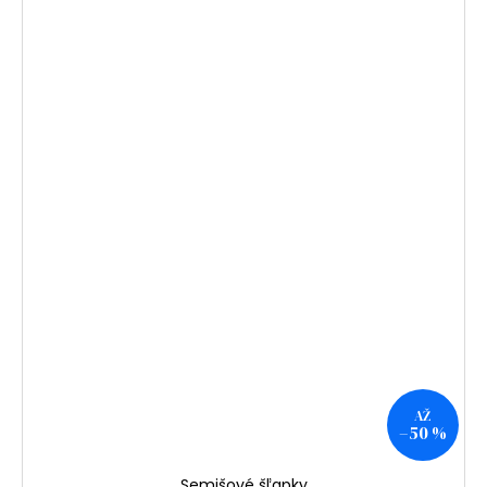
AŽ
–50 %
Semišové šľapky