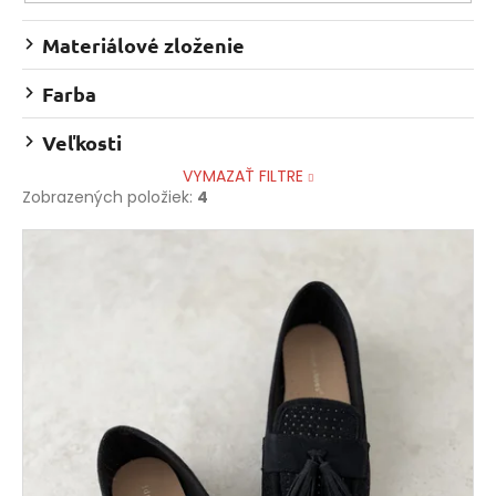
o
á
v
Materiálové zloženie
j
s
Farba
ť
?
Veľkosti
VYMAZAŤ FILTRE
Zobrazených položiek:
4
V
HĽADAŤ
ý
p
i
O
s
d
p
p
r
o
o
r
d
ú