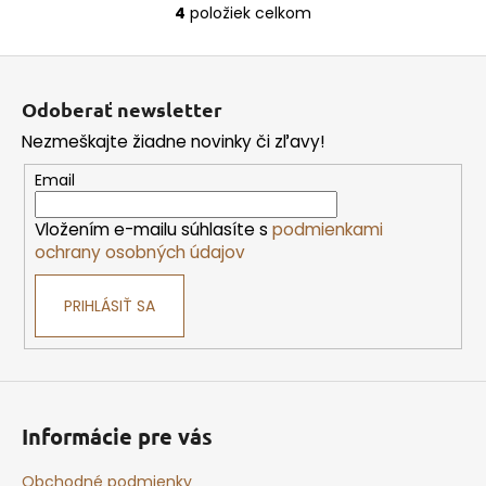
4
položiek celkom
O
v
Z
l
á
á
Odoberať newsletter
d
p
a
Nezmeškajte žiadne novinky či zľavy!
ä
c
t
Email
i
i
e
Vložením e-mailu súhlasíte s
podmienkami
e
p
ochrany osobných údajov
r
v
PRIHLÁSIŤ SA
k
y
v
ý
p
i
Informácie pre vás
s
u
Obchodné podmienky