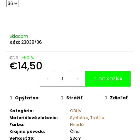
č
a
m
e
Skladom
Kód:
23038/36
€29
–50 %
€14,50
Jednotková
DO KOŠÍKA
cena:
Opýtať sa
Strážiť
Zdieľať
Kategória
:
OBUV
Materiálové zloženie
:
Syntetika
,
Textília
Farba
:
Hnedá
Krajina pôvodu
:
Čína
Veľkosť 36
:
23cm