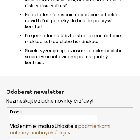
číslo väčšiu veľkosť.
Na celodenné nosenie odporúčame tenké
neviditeľné ponožky do balerín pre vyšší
komfort.
Pre jednoduchú údržbu stačí jemné čistenie
mäkkou kefkou alebo handričkou.
Skvelo vyzerajú aj s džínsami po členky alebo
so širokými nohavicami pre elegantný
kontrast.
Z
á
Odoberať newsletter
p
Nezmeškajte žiadne novinky či zľavy!
ä
t
Email
i
Vložením e-mailu súhlasíte s
podmienkami
e
ochrany osobných údajov