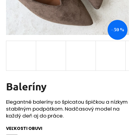
á
j
s
–50 %
ť
?
HĽADAŤ
Baleríny
O
Elegantné baleríny so špicatou špičkou a nízkym
d
stabilným podpätkom. Nadčasový model na
p
o
každý deň aj do práce.
r
ú
VEĽKOSTI OBUVI