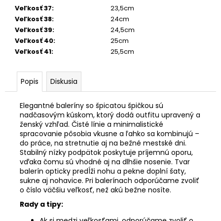
Veľkosť 37
:
23,5cm
Veľkosť 38
:
24cm
Veľkosť 39
:
24,5cm
Veľkosť 40
:
25cm
Veľkosť 41
:
25,5cm
Popis
Diskusia
Elegantné baleríny so špicatou špičkou sú
nadčasovým kúskom, ktorý dodá outfitu upravený a
ženský vzhľad. Čisté línie a minimalistické
spracovanie pôsobia vkusne a ľahko sa kombinujú –
do práce, na stretnutie aj na bežné mestské dni.
Stabilný nízky podpätok poskytuje príjemnú oporu,
vďaka čomu sú vhodné aj na dlhšie nosenie. Tvar
balerín opticky predĺži nohu a pekne doplní šaty,
sukne aj nohavice.
Pri balerínach odporúčame zvoliť
o číslo väčšiu veľkosť, než akú bežne nosíte.
Rady a tipy:
Ak si medzi veľkosťami, odporúčame zvoliť o