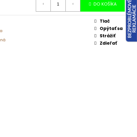
DO KOŠÍKA
Tlač
Opýtať sa
ka
Strážiť
rná
Zdieľať