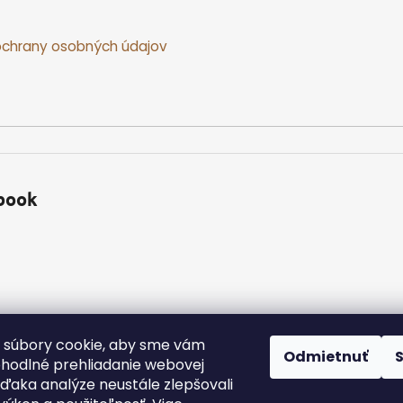
chrany osobných údajov
book
 súbory cookie, aby sme vám
Odmietnuť
ohodlné prehliadanie webovej
vďaka analýze neustále zlepšovali
yhradené.
Upraviť nastavenie cookies