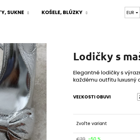
Y, SUKNE
KOŠELE, BLÚZKY
TOPY, BODY, T
EUR
Čo potrebujete nájsť?
Lodičky s ma
HĽADAŤ
Elegantné lodičky s výra
každému outfitu luxusný 
Odporúčame
VEĽKOSTI OBUVI
Zvoľte variant
€39
–50 %