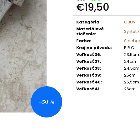
€19,50
Jednotková
cena:
Kategória
:
OBUV
Materiálové
Synteti
zloženie
:
Farba
:
Striebo
Krajina pôvodu
:
P.R.C
Veľkosť 36
:
23,5cm
Veľkosť 37
:
24cm
Veľkosť 38
:
24,5cm
Veľkosť 39
:
25cm
Veľkosť 40
:
25,5cm
Veľkosť 41
:
26cm
–50 %