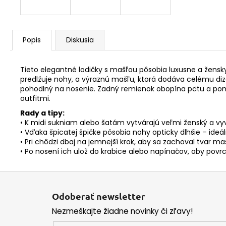
Popis
Diskusia
Tieto elegantné lodičky s mašľou pôsobia luxusne a žensky 
predlžuje nohy, a výraznú mašľu, ktorá dodáva celému diz
pohodlný na nosenie. Zadný remienok obopína pätu a pom
outfitmi.
Rady a tipy:
• K midi sukniam alebo šatám vytvárajú veľmi ženský a vy
• Vďaka špicatej špičke pôsobia nohy opticky dlhšie – ideál
• Pri chôdzi dbaj na jemnejší krok, aby sa zachoval tvar maš
• Po nosení ich ulož do krabice alebo napínačov, aby povrch
Z
á
Odoberať newsletter
p
Nezmeškajte žiadne novinky či zľavy!
ä