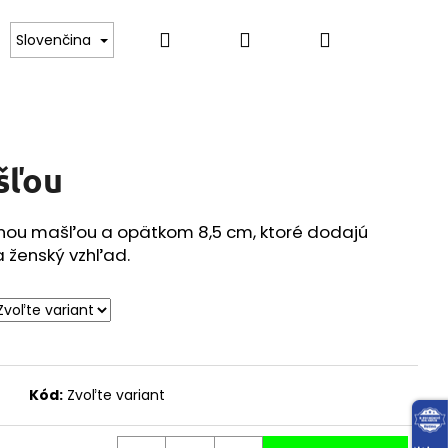
Hľadať
Prihlásenie
Nákupný
RIČKA
SVETRE, PULÓVRE, ROLÁKY
MIKINY
Slovenčina
košík
šľou
znou mašľou a opätkom 8,5 cm, ktoré dodajú
a ženský vzhľad.
Kód:
Zvoľte variant