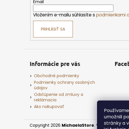
t
Email
i
Vložením e-mailu súhlasíte s
podmienkami o
e
PRIHLÁSIŤ SA
Informácie pre vás
Face
Obchodné podmienky
Podmienky ochrany osobných
údajov
Odstúpenie od zmluvy a
reklámacia
Ako nakupovať
Používame
umožnili p
stránky a 
Copyright 2026
MichaelaStore
. Všetky práva v