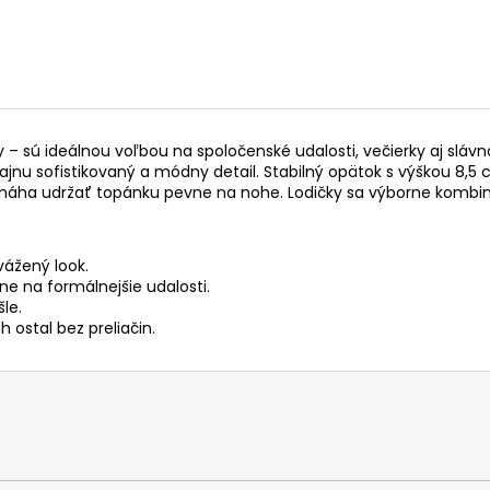
– sú ideálnou voľbou na spoločenské udalosti, večierky aj slávnos
ajnu sofistikovaný a módny detail. Stabilný opätok s výškou 8,5
áha udržať topánku pevne na nohe. Lodičky sa výborne kombin
vážený look.
ne na formálnejšie udalosti.
le.
 ostal bez preliačin.