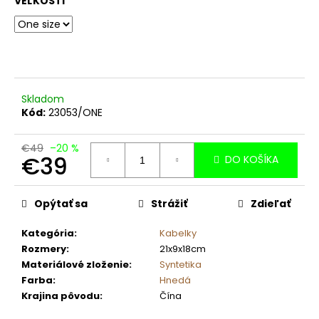
č
VEĽKOSTI
a
m
e
Skladom
Kód:
23053/ONE
€49
–20 %
€39
DO KOŠÍKA
Jednotková
cena:
Opýtať sa
Strážiť
Zdieľať
Kategória
:
Kabelky
Rozmery
:
21x9x18cm
Materiálové zloženie
:
Syntetika
Farba
:
Hnedá
Krajina pôvodu
:
Čína