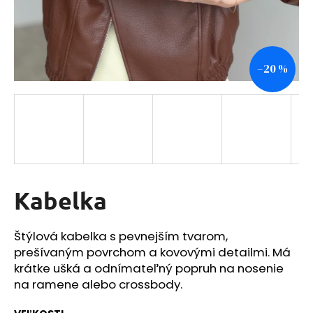
á
j
s
–20 %
ť
?
HĽADAŤ
Kabelka
O
Štýlová kabelka s pevnejším tvarom,
d
prešívaným povrchom a kovovými detailmi. Má
p
o
krátke ušká a odnímateľný popruh na nosenie
r
na ramene alebo crossbody.
ú