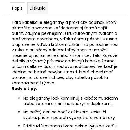
Popis
Diskusia
Táto kabelka je elegantný a praktický doplnok, ktorý
okamžite pozdvihne každodenný aj formálnejší
outfit. Zaujme pevnejším, štruktúrovaným tvarom a
prešívaným povrchom, vďaka čomu pôsobí luxusne
a upravene. Vďaka krátkym uškám sa pohodlne nosí
v ruke, a priložený odnímateľný popruh umožní
nosenie aj na ramene alebo krížom cez telo. Kovové
detaily a výrazný prívesok dodávajú kabelke šmrnc,
pričom celkový dizajn zostáva nadčasový. Veľkosť je
ideálna na bežné nevyhnutnosti, ktoré chceš mať
poruke, no zároveň chceš, aby kabelka pôsobila
kompaktne a štýlovo.
Rady a tipy:
Na elegantný look kombinuj s kabátom, sakom
alebo šatami a minimalistickými doplnkami.
Na bežný deň sa hodí k džínsom, košeli či
svetru, pričom popruh využiješ pre voľné ruky.
Pri štruktúrovanom tvare pekne vynikne, keď ju