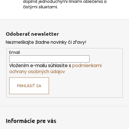
doplníš jednoduchými líniami oblečenia a
čistými siluetami.
Z
á
Odoberať newsletter
p
Nezmeškajte žiadne novinky či zľavy!
ä
t
Email
i
Vložením e-mailu súhlasíte s
podmienkami
e
ochrany osobných údajov
PRIHLÁSIŤ SA
Informácie pre vás