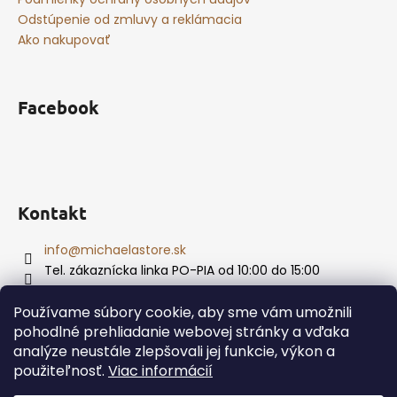
Odstúpenie od zmluvy a reklámacia
Ako nakupovať
Facebook
Kontakt
info
@
michaelastore.sk
Tel. zákaznícka linka PO-PIA od 10:00 do 15:00
+421 915 874 469
Používame súbory cookie, aby sme vám umožnili
pohodlné prehliadanie webovej stránky a vďaka
analýze neustále zlepšovali jej funkcie, výkon a
Vytvoril Shoptet
použiteľnosť.
Viac informácií
Copyright 2026
MichaelaStore
. Všetky práva vyhradené.