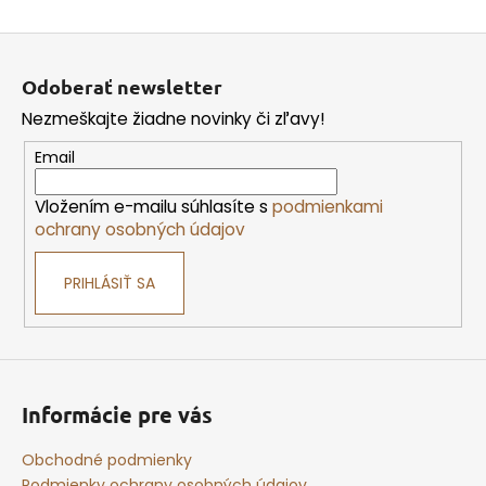
Z
á
Odoberať newsletter
p
Nezmeškajte žiadne novinky či zľavy!
ä
t
Email
i
Vložením e-mailu súhlasíte s
podmienkami
e
ochrany osobných údajov
PRIHLÁSIŤ SA
Informácie pre vás
Obchodné podmienky
Podmienky ochrany osobných údajov