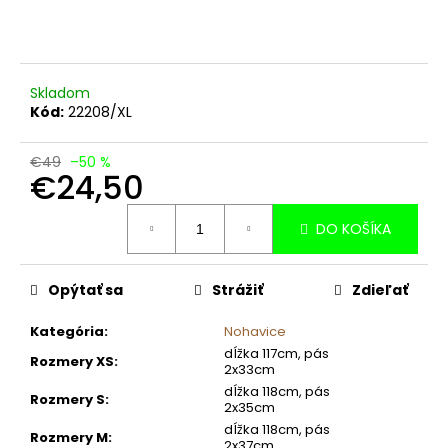
č
a
m
e
Skladom
Kód:
22208/XL
€49
–50 %
€24,50
Jednotková
DO KOŠÍKA
cena:
Opýtať sa
Strážiť
Zdieľať
Kategória
:
Nohavice
dĺžka 117cm, pás
Rozmery XS
:
2x33cm
dĺžka 118cm, pás
Rozmery S
:
2x35cm
dĺžka 118cm, pás
Rozmery M
:
2x37cm