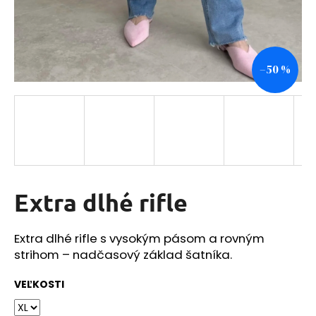
á
j
s
–50 %
ť
?
HĽADAŤ
Extra dlhé rifle
O
Extra dlhé rifle s vysokým pásom a rovným
d
strihom – nadčasový základ šatníka.
p
o
VEĽKOSTI
r
ú