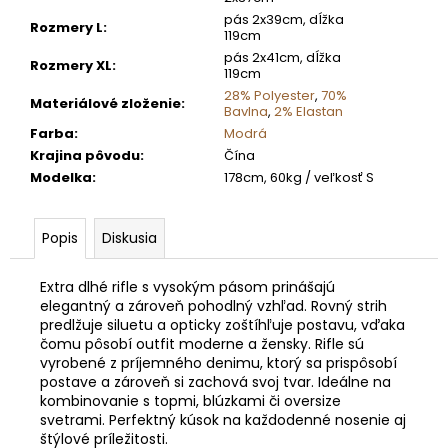
pás 2x39cm, dĺžka
Rozmery L
:
119cm
pás 2x41cm, dĺžka
Rozmery XL
:
119cm
28% Polyester
,
70%
Materiálové zloženie
:
Bavlna
,
2% Elastan
Farba
:
Modrá
Krajina pôvodu
:
Čína
Modelka
:
178cm, 60kg / veľkosť S
Popis
Diskusia
Extra dlhé rifle s vysokým pásom prinášajú
elegantný a zároveň pohodlný vzhľad. Rovný strih
predlžuje siluetu a opticky zoštíhľuje postavu, vďaka
čomu pôsobí outfit moderne a žensky. Rifle sú
vyrobené z príjemného denimu, ktorý sa prispôsobí
postave a zároveň si zachová svoj tvar. Ideálne na
kombinovanie s topmi, blúzkami či oversize
svetrami. Perfektný kúsok na každodenné nosenie aj
štýlové príležitosti.