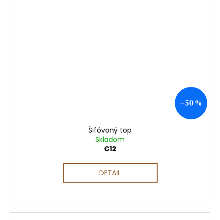
–50 %
Šifóvoný top
Skladom
€12
DETAIL