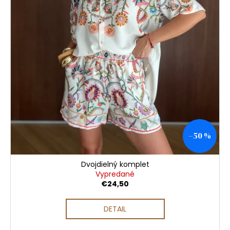
u
č
a
k
m
t
e
o
v
–50 %
Dvojdielný komplet
Vypredané
€24,50
DETAIL