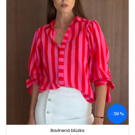
–50 %
Bavlnená blúzka