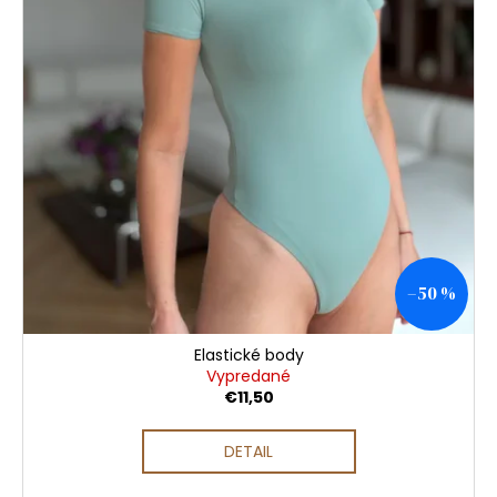
u
č
a
k
m
t
e
o
v
–50 %
Elastické body
Vypredané
€11,50
DETAIL