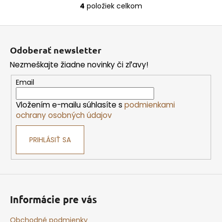
4
položiek celkom
O
v
Z
l
á
á
Odoberať newsletter
d
p
a
Nezmeškajte žiadne novinky či zľavy!
ä
c
t
Email
i
i
e
Vložením e-mailu súhlasíte s
podmienkami
e
p
ochrany osobných údajov
r
v
PRIHLÁSIŤ SA
k
y
v
ý
p
i
Informácie pre vás
s
u
Obchodné podmienky