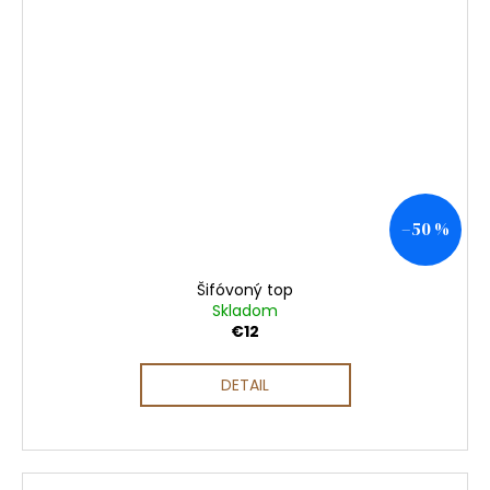
–50 %
Šifóvoný top
Skladom
€12
DETAIL