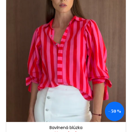
–50 %
Bavlnená blúzka