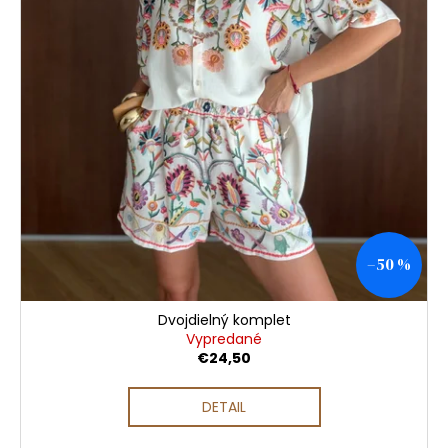
u
č
a
k
m
t
e
o
v
–50 %
Dvojdielný komplet
Vypredané
€24,50
DETAIL