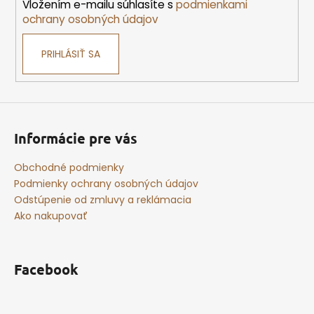
Vložením e-mailu súhlasíte s
podmienkami
e
p
ochrany osobných údajov
r
v
PRIHLÁSIŤ SA
k
y
v
ý
p
i
Informácie pre vás
s
u
Obchodné podmienky
Podmienky ochrany osobných údajov
Odstúpenie od zmluvy a reklámacia
Ako nakupovať
Facebook