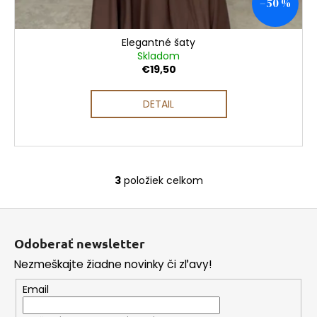
–50 %
Elegantné šaty
Skladom
€19,50
DETAIL
3
položiek celkom
O
v
Z
l
á
á
Odoberať newsletter
d
p
a
Nezmeškajte žiadne novinky či zľavy!
ä
c
t
Email
i
i
e