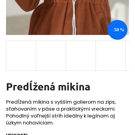
á
j
s
–50 %
ť
?
HĽADAŤ
Predĺžená mikina
O
Predĺžená mikina s vyšším golierom na zips,
d
sťahovaním v páse a praktickými vreckami.
p
o
Pohodlný voľnejší strih ideálny k legínam aj
r
úzkym nohaviciam.
ú