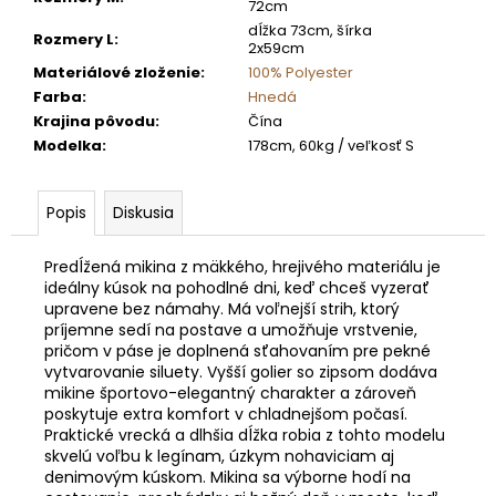
72cm
dĺžka 73cm, šírka
Rozmery L
:
2x59cm
Materiálové zloženie
:
100% Polyester
Farba
:
Hnedá
Krajina pôvodu
:
Čína
Modelka
:
178cm, 60kg / veľkosť S
Popis
Diskusia
Predĺžená mikina z mäkkého, hrejivého materiálu je
ideálny kúsok na pohodlné dni, keď chceš vyzerať
upravene bez námahy. Má voľnejší strih, ktorý
príjemne sedí na postave a umožňuje vrstvenie,
pričom v páse je doplnená sťahovaním pre pekné
vytvarovanie siluety. Vyšší golier so zipsom dodáva
mikine športovo-elegantný charakter a zároveň
poskytuje extra komfort v chladnejšom počasí.
Praktické vrecká a dlhšia dĺžka robia z tohto modelu
skvelú voľbu k legínam, úzkym nohaviciam aj
denimovým kúskom. Mikina sa výborne hodí na