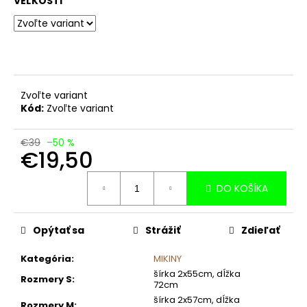
č
VEĽKOSTI
a
m
e
Zvoľte variant
Kód:
Zvoľte variant
€39
–50 %
€19,50
Jednotková
DO KOŠÍKA
cena:
Opýtať sa
Strážiť
Zdieľať
Kategória
:
MIKINY
šírka 2x55cm, dĺžka
Rozmery S
:
72cm
šírka 2x57cm, dĺžka
Rozmery M
: