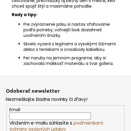
cestovanie, prechádzky aj bežný deň v meste, keď
chceš spojiť štýl a maximálne pohodlie.
Rady a tipy:
Pre zvýraznenie pásu si nastav sťahovanie
podľa potreby; voľnejší look dosiahneš
uvoľnením šnúrky.
Skvelo vyzerá s legínami a vysokými čižmami
alebo s teniskami a crossbody kabelkou.
Per naruby na jemnom programe, aby si
zachovala mäkkosť materiálu a tvar goliera.
Z
á
Odoberať newsletter
p
Nezmeškajte žiadne novinky či zľavy!
ä
t
Email
i
Vložením e-mailu súhlasíte s
podmienkami
e
ochrany osobných údajov