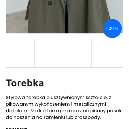
SZUKAJ
–20 %
P
o
l
e
c
a
Torebka
m
y
Stylowa torebka o usztywnionym kształcie, z
pikowanym wykończeniem i metalicznymi
detalami. Ma krótkie rączki oraz odpinany pasek
do noszenia na ramieniu lub crossbody.