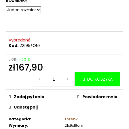
ROZMIARY
Vypredané
Kod:
22199/ONE
zł211
–20 %
zł167,90
Cena
DO KOSZYKA
jednostkowa:
Zadaj pytanie
Powiadom mnie
Udostępnij
Kategoria
:
Torebki
Wymiary
:
21x9x18cm