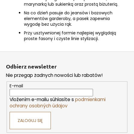
marynarką lub sukienką oraz prostą biżuterią.
Na co dzień pasuje do jeansów i bazowych
elementów garderoby, a pasek zapewnia
wygodę bez użycia rąk.
Przy usztywnionej formie najlepiej wyglądają
proste fasony i czyste linie stylizacji.
S
t
Odbierz newsletter
o
Nie przegap żadnych nowości lub rabatów!
p
k
E-mail
a
Vložením e-mailu súhlasíte s
podmienkami
ochrany osobných údajov
ZALOGUJ SIĘ