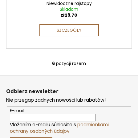
Niewidoczne rajstopy
Skladom
zł29,70
SZCZEGÓŁY
6
pozycji razem
K
o
S
n
t
t
Odbierz newsletter
r
o
o
Nie przegap żadnych nowości lub rabatów!
p
l
k
E-mail
k
a
i
Vložením e-mailu súhlasíte s
podmienkami
l
ochrany osobných údajov
i