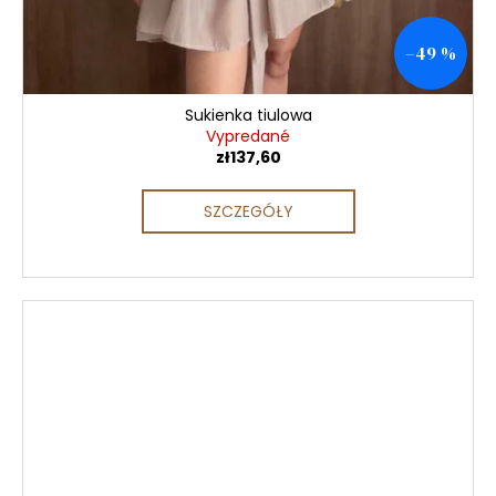
–49 %
Sukienka tiulowa
Vypredané
zł137,60
SZCZEGÓŁY