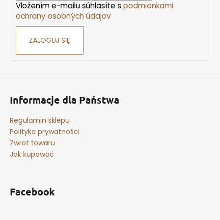
Vložením e-mailu súhlasíte s
podmienkami
l
ochrany osobných údajov
i
s
ZALOGUJ SIĘ
t
y
Informacje dla Państwa
Regulamin sklepu
Polityka prywatności
Zwrot towaru
Jak kupować
Facebook