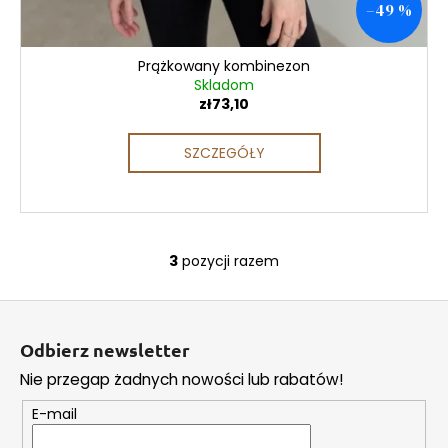
–49 %
Prążkowany kombinezon
Skladom
zł73,10
SZCZEGÓŁY
3
pozycji razem
K
o
S
n
t
t
Odbierz newsletter
r
o
o
Nie przegap żadnych nowości lub rabatów!
p
l
k
E-mail
k
a
i