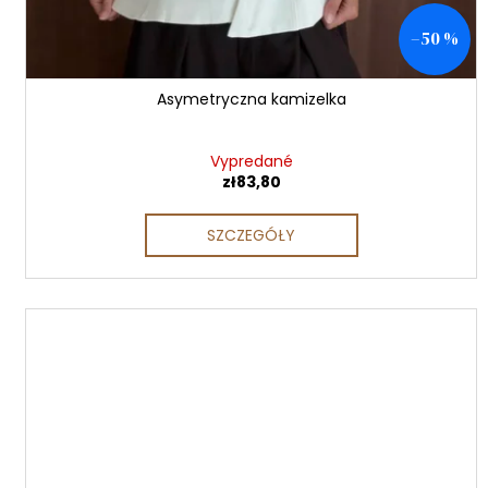
–50 %
Asymetryczna kamizelka
Vypredané
zł83,80
SZCZEGÓŁY