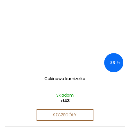
–58 %
Cekinowa kamizelka
Skladom
zł43
SZCZEGÓŁY