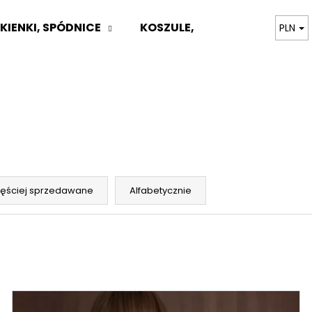
KIENKI, SPÓDNICE
KOSZULE, BLUZKI
TOPY,
PLN
Czego szukasz?
SZUKAJ
Polecamy
zęściej sprzedawane
Alfabetycznie