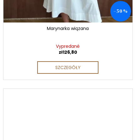
–50 %
Marynarka wiązana
Vypredané
zł126,80
SZCZEGÓŁY