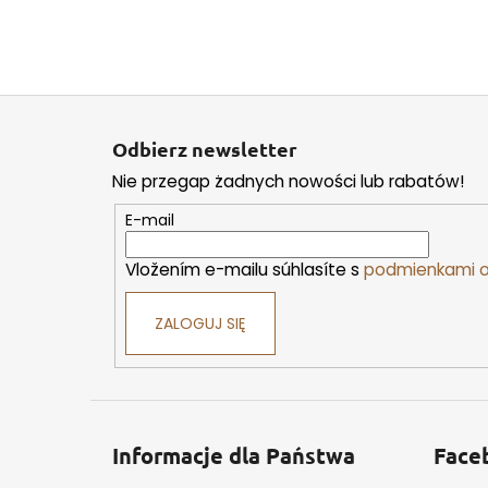
S
t
Odbierz newsletter
o
Nie przegap żadnych nowości lub rabatów!
p
k
E-mail
a
Vložením e-mailu súhlasíte s
podmienkami o
ZALOGUJ SIĘ
Informacje dla Państwa
Face