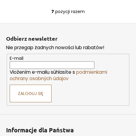
7
pozycji razem
K
o
S
n
t
t
Odbierz newsletter
r
o
o
Nie przegap żadnych nowości lub rabatów!
p
l
k
E-mail
k
a
i
Vložením e-mailu súhlasíte s
podmienkami
l
ochrany osobných údajov
i
s
ZALOGUJ SIĘ
t
y
Informacje dla Państwa