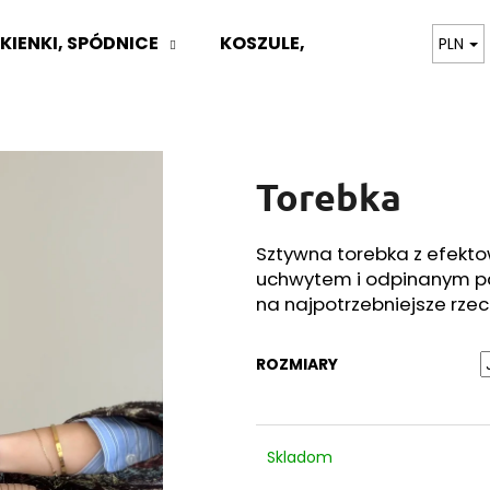
KIENKI, SPÓDNICE
KOSZULE, BLUZKI
TOPY,
PLN
Czego szukasz?
Torebka
SZUKAJ
Sztywna torebka z efekt
uchwytem i odpinanym pa
Polecamy
na najpotrzebniejsze rzec
ROZMIARY
Skladom