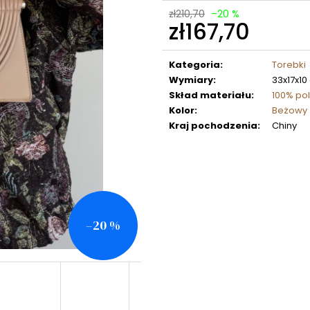
zł210,70
–20 %
zł167,70
Cena
jednostkowa:
Kategoria
:
Torebki
Wymiary
:
33x17x10
Skład materiału
:
100% pol
Kolor
:
Beżowy
Kraj pochodzenia
:
Chiny
–20 %