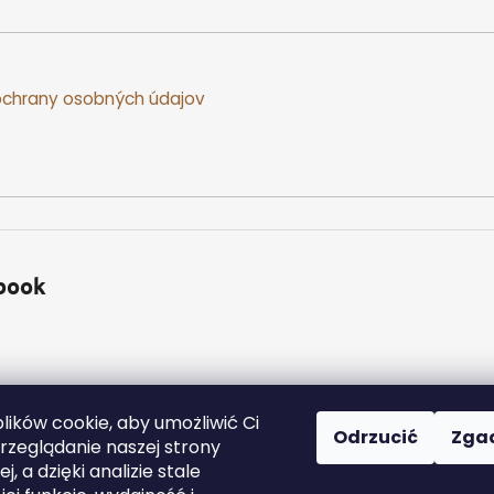
chrany osobných údajov
book
ików cookie, aby umożliwić Ci
Odrzucić
Zga
zeglądanie naszej strony
j, a dzięki analizie stale
a zastrzeżone.
Edytuj ustawienia plików cookie