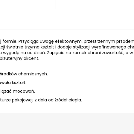
nej formie. Przyciąga uwagę efektownym, przestrzennym przod
cji świetnie trzyma kształt i dodaje stylizacji wyrafinowanego ch
a wygodę na co dzień. Zapięcie na zamek chroni zawartość, a w ś
 biżuteryjny akcent.
h środków chemicznych.
ała kształt.
bciążać mocowań.
rze pokojowej, z dala od źródeł ciepła.