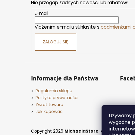
Nie przegap żadnych nowości lub rabatów!
p
k
E-mail
a
Vložením e-mailu súhlasíte s
podmienkami o
ZALOGUJ SIĘ
Informacje dla Państwa
Face
Regulamin sklepu
Polityka prywatności
Zwrot towaru
Jak kupować
Używamy pl
wygodne pr
internetowe
Copyright 2026
MichaelaStore
. Wszystkie praw