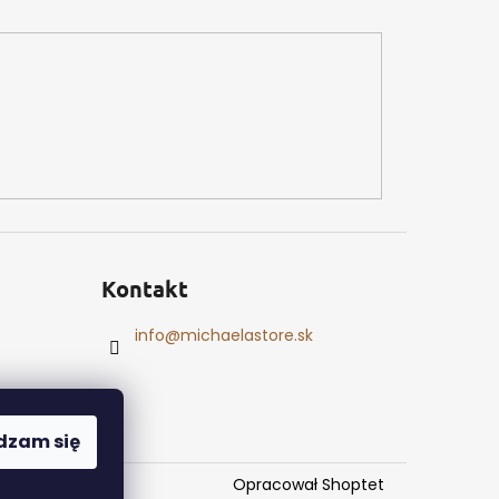
Kontakt
info
@
michaelastore.sk
dzam się
Opracował Shoptet