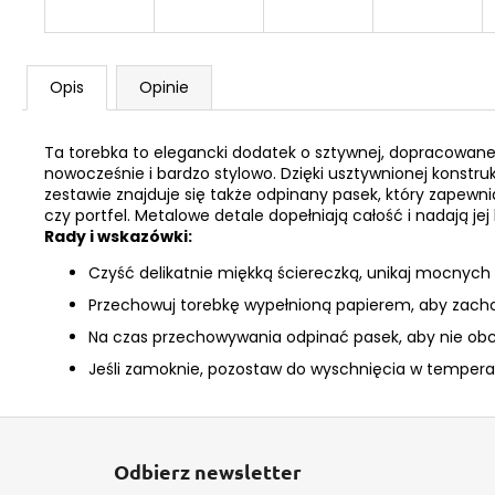
Opis
Opinie
Ta torebka to elegancki dodatek o sztywnej, dopracowa
nowocześnie i bardzo stylowo. Dzięki usztywnionej konstruk
zestawie znajduje się także odpinany pasek, który zapewni
czy portfel. Metalowe detale dopełniają całość i nadają jej
Rady i wskazówki:
Czyść delikatnie miękką ściereczką, unikaj mocnyc
Przechowuj torebkę wypełnioną papierem, aby zachow
Na czas przechowywania odpinać pasek, aby nie o
Jeśli zamoknie, pozostaw do wyschnięcia w temperatu
S
t
Odbierz newsletter
o