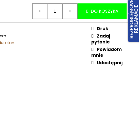
DO KOSZYKA
Druk
 cm
Zadaj
pytanie
iuretan
Powiadom
mnie
Udostępnij