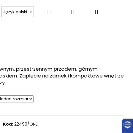
Szukaj
Zaloguj
Koszyk
 BODY, KOSZULKI
SWETRY, PULOWERY, GOLFY
Język polski
się
ownym, przestrzennym przodem, górnym
skiem. Zapięcie na zamek i kompaktowe wnętrze
zy.
Kod:
22490/ONE