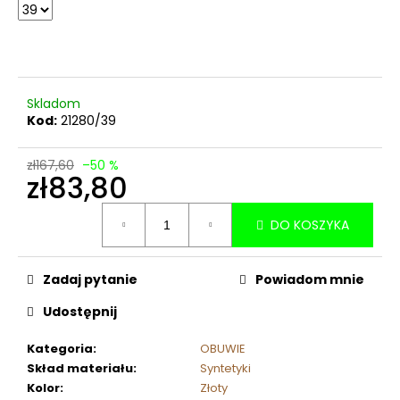
Skladom
Kod:
21280/39
zł167,60
–50 %
zł83,80
Cena
DO KOSZYKA
jednostkowa:
Zadaj pytanie
Powiadom mnie
Udostępnij
Kategoria
:
OBUWIE
Skład materiału
:
Syntetyki
Kolor
:
Złoty