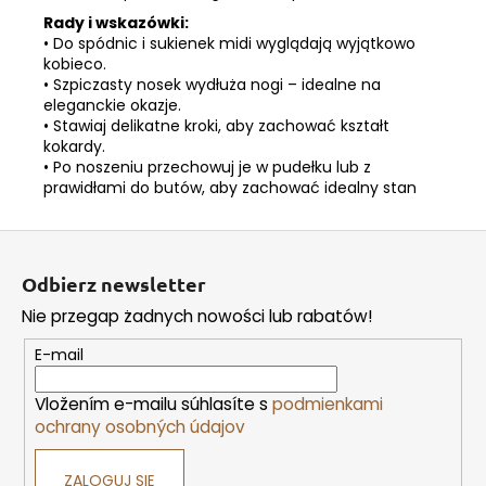
Rady i wskazówki:
• Do spódnic i sukienek midi wyglądają wyjątkowo
kobieco.
• Szpiczasty nosek wydłuża nogi – idealne na
eleganckie okazje.
• Stawiaj delikatne kroki, aby zachować kształt
kokardy.
• Po noszeniu przechowuj je w pudełku lub z
prawidłami do butów, aby zachować idealny stan
S
t
Odbierz newsletter
o
Nie przegap żadnych nowości lub rabatów!
p
k
E-mail
a
Vložením e-mailu súhlasíte s
podmienkami
ochrany osobných údajov
ZALOGUJ SIĘ