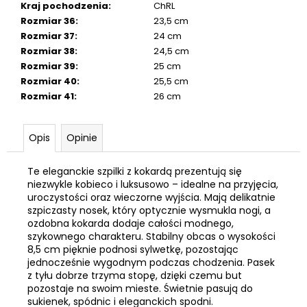
Kraj pochodzenia
:
ChRL
Rozmiar 36
:
23,5 cm
Rozmiar 37
:
24 cm
Rozmiar 38
:
24,5 cm
Rozmiar 39
:
25 cm
Rozmiar 40
:
25,5 cm
Rozmiar 41
:
26 cm
Opis
Opinie
Te eleganckie szpilki z kokardą prezentują się
niezwykle kobieco i luksusowo – idealne na przyjęcia,
uroczystości oraz wieczorne wyjścia. Mają delikatnie
szpiczasty nosek, który optycznie wysmukla nogi, a
ozdobna kokarda dodaje całości modnego,
szykownego charakteru. Stabilny obcas o wysokości
8,5 cm pięknie podnosi sylwetkę, pozostając
jednocześnie wygodnym podczas chodzenia. Pasek
z tyłu dobrze trzyma stopę, dzięki czemu but
pozostaje na swoim mieste. Świetnie pasują do
sukienek, spódnic i eleganckich spodni.