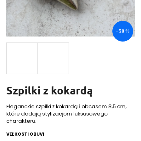
SZUKAJ
–50 %
P
o
l
e
c
a
Szpilki z kokardą
m
y
Eleganckie szpilki z kokardą i obcasem 8,5 cm,
które dodają stylizacjom luksusowego
charakteru.
VEĽKOSTI OBUVI