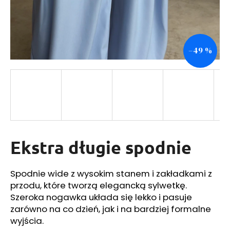
SZUKAJ
–49 %
P
o
l
e
c
a
Ekstra długie spodnie
m
y
Spodnie wide z wysokim stanem i zakładkami z
przodu, które tworzą elegancką sylwetkę.
Szeroka nogawka układa się lekko i pasuje
zarówno na co dzień, jak i na bardziej formalne
wyjścia.