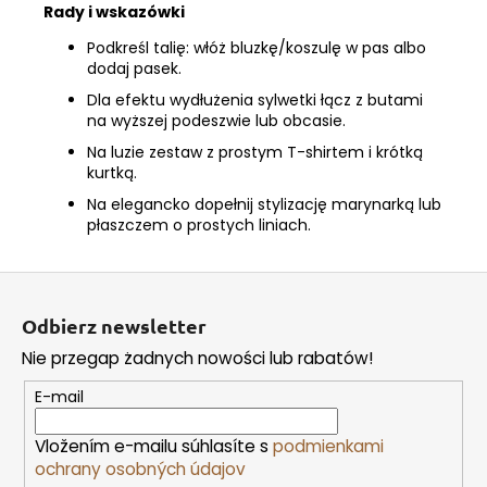
Rady i wskazówki
Podkreśl talię: włóż bluzkę/koszulę w pas albo
dodaj pasek.
Dla efektu wydłużenia sylwetki łącz z butami
na wyższej podeszwie lub obcasie.
Na luzie zestaw z prostym T-shirtem i krótką
kurtką.
Na elegancko dopełnij stylizację marynarką lub
płaszczem o prostych liniach.
S
t
Odbierz newsletter
o
Nie przegap żadnych nowości lub rabatów!
p
k
E-mail
a
Vložením e-mailu súhlasíte s
podmienkami
ochrany osobných údajov