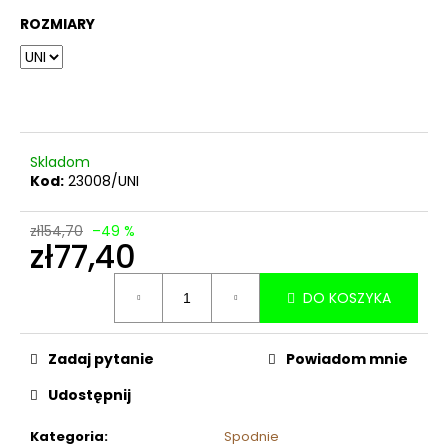
ROZMIARY
Skladom
Kod:
23008/UNI
zł154,70
–49 %
zł77,40
Cena
DO KOSZYKA
jednostkowa:
Zadaj pytanie
Powiadom mnie
Udostępnij
Kategoria
:
Spodnie