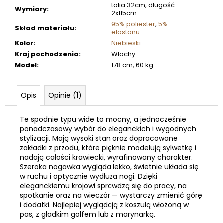
talia 32cm, długość
Wymiary
:
2x115cm
95% poliester
,
5%
Skład materiału
:
elastanu
Kolor
:
Niebieski
Kraj pochodzenia
:
Włochy
Model
:
178 cm, 60 kg
Opis
Opinie (1)
Te spodnie typu wide to mocny, a jednocześnie
ponadczasowy wybór do eleganckich i wygodnych
stylizacji. Mają wysoki stan oraz dopracowane
zakładki z przodu, które pięknie modelują sylwetkę i
nadają całości krawiecki, wyrafinowany charakter.
Szeroka nogawka wygląda lekko, świetnie układa się
w ruchu i optycznie wydłuża nogi. Dzięki
eleganckiemu krojowi sprawdzą się do pracy, na
spotkanie oraz na wieczór — wystarczy zmienić górę
i dodatki. Najlepiej wyglądają z koszulą włożoną w
pas, z gładkim golfem lub z marynarką.