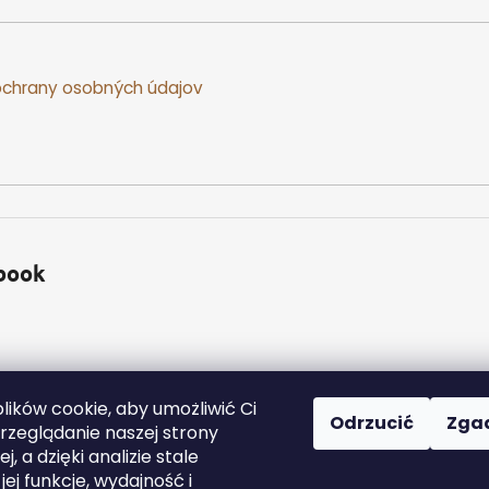
chrany osobných údajov
book
ików cookie, aby umożliwić Ci
Odrzucić
Zga
zeglądanie naszej strony
j, a dzięki analizie stale
a zastrzeżone.
Edytuj ustawienia plików cookie
ej funkcje, wydajność i