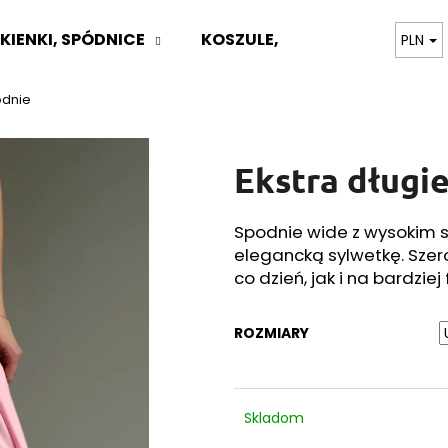
KIENKI, SPÓDNICE
KOSZULE, BLUZKI
TOPY,
PLN
odnie
Czego szukasz?
Ekstra długi
SZUKAJ
Spodnie wide z wysokim s
elegancką sylwetkę. Szer
Polecamy
co dzień, jak i na bardzie
ROZMIARY
Skladom