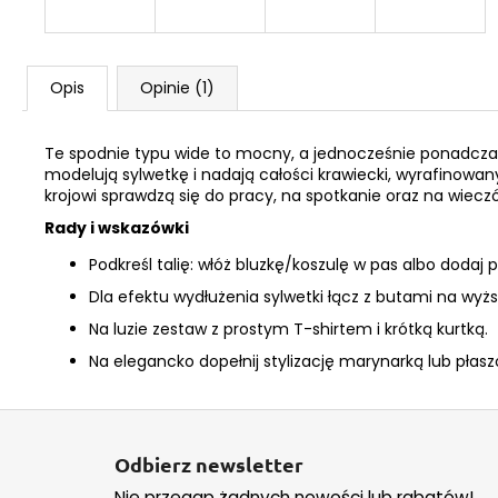
Opis
Opinie (1)
Te spodnie typu wide to mocny, a jednocześnie ponadczaso
modelują sylwetkę i nadają całości krawiecki, wyrafinowan
krojowi sprawdzą się do pracy, na spotkanie oraz na wieczó
Rady i wskazówki
Podkreśl talię: włóż bluzkę/koszulę w pas albo dodaj 
Dla efektu wydłużenia sylwetki łącz z butami na wyżs
Na luzie zestaw z prostym T-shirtem i krótką kurtką.
Na elegancko dopełnij stylizację marynarką lub płasz
S
t
Odbierz newsletter
o
Nie przegap żadnych nowości lub rabatów!