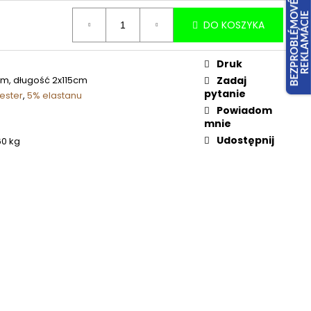
DO KOSZYKA
Druk
cm, długość 2x115cm
Zadaj
pytanie
ester
,
5% elastanu
Powiadom
mnie
Udostępnij
60 kg