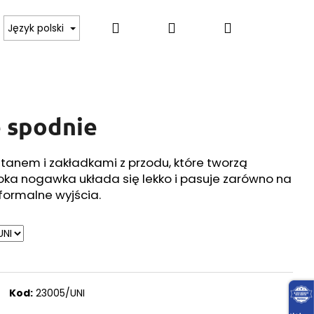
Szukaj
Zaloguj
Koszyk
 BODY, KOSZULKI
SWETRY, PULOWERY, GOLFY
Język polski
się
e spodnie
tanem i zakładkami z przodu, które tworzą
oka nogawka układa się lekko i pasuje zarówno na
j formalne wyjścia.
Kod:
23005/UNI