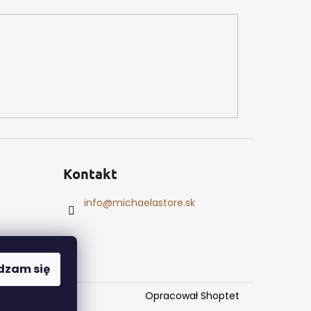
Kontakt
info
@
michaelastore.sk
dzam się
Opracował Shoptet