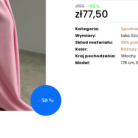
zł155
–50 %
zł77,50
Cena
jednostkowa:
Kategoria
:
Spodnie
Wymiary
:
talia 32
Skład materiału
:
95% poli
Kolor
:
Różowy
Kraj pochodzenia
:
Włochy
Model
:
178 cm, 
–50 %