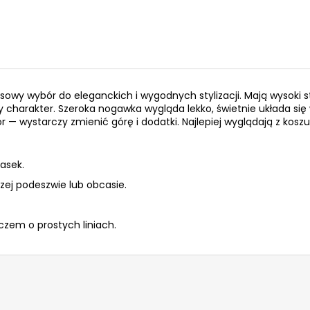
wy wybór do eleganckich i wygodnych stylizacji. Mają wysoki st
y charakter. Szeroka nogawka wygląda lekko, świetnie układa się
r — wystarczy zmienić górę i dodatki. Najlepiej wyglądają z kosz
pasek.
zej podeszwie lub obcasie.
czem o prostych liniach.