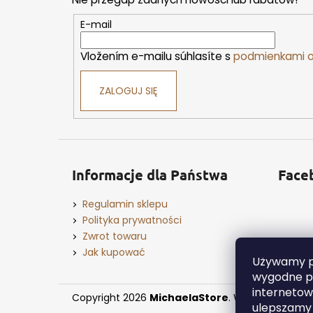
p
k
E-mail
a
Vložením e-mailu súhlasíte s
podmienkami o
ZALOGUJ SIĘ
Informacje dla Państwa
Face
Regulamin sklepu
Polityka prywatności
Zwrot towaru
Jak kupować
Używamy pl
wygodne pr
internetowe
Copyright 2026
MichaelaStore
. Wszystkie praw
ulepszamy j