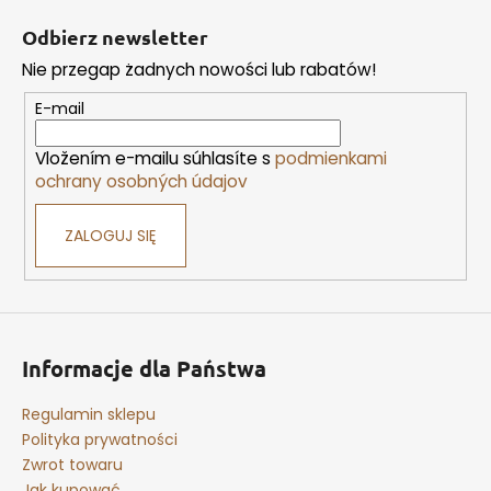
t
Odbierz newsletter
o
Nie przegap żadnych nowości lub rabatów!
p
k
E-mail
a
Vložením e-mailu súhlasíte s
podmienkami
ochrany osobných údajov
ZALOGUJ SIĘ
Informacje dla Państwa
Regulamin sklepu
Polityka prywatności
Zwrot towaru
Jak kupować