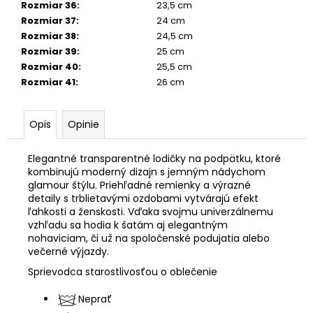
Rozmiar 36
:
23,5 cm
Rozmiar 37
:
24 cm
Rozmiar 38
:
24,5 cm
Rozmiar 39
:
25 cm
Rozmiar 40
:
25,5 cm
Rozmiar 41
:
26 cm
Opis
Opinie
Elegantné transparentné lodičky na podpätku, ktoré
kombinujú moderný dizajn s jemným nádychom
glamour štýlu. Priehľadné remienky a výrazné
detaily s trblietavými ozdobami vytvárajú efekt
ľahkosti a ženskosti. Vďaka svojmu univerzálnemu
vzhľadu sa hodia k šatám aj elegantným
nohaviciam, či už na spoločenské podujatia alebo
večerné výjazdy.
Sprievodca starostlivosťou o oblečenie
Neprať