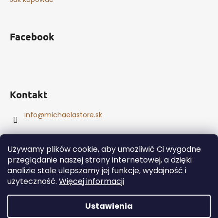
Facebook
Kontakt
info
@
michaelastore.sk
Używamy plików cookie, aby umożliwić Ci wygodne
przeglądanie naszej strony internetowej, a dzięki
analizie stale ulepszamy jej funkcje, wydajność i
Opracował Shoptet
użyteczność.
Więcej informacji
Copyright 2026
MichaelaStore
. Wszystkie prawa
zastrzeżone.
Edytuj ustawienia plików cookie
Ustawienia