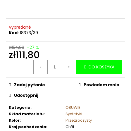
Vypredané
Kod:
18373/39
zł154,80
–27 %
zł111,80
Cena
DO KOSZYKA
jednostkowa:
Zadaj pytanie
Powiadom mnie
Udostępnij
Kategoria
:
OBUWIE
Skład materiału
:
Syntetyki
Kolor
:
Przezroczysty
Kraj pochodzenia
:
ChRL