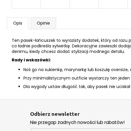
Opis
Opinie
Ten pasek-łańcuszek to wyrazisty dodatek, który od razu po
co ładnie podkreśla sylwetkę. Dekoracyjne zawieszki dodają
denimu, kiedy chcesz dodać stylizacji modnego detalu.
Rady i wskazówki:
Noś go na sukienkę, marynarkę lub koszulę oversize, a
Przy minimalistycznym outficie wystarczy ten jeden
Dla wygody ustaw długość tak, aby pasek nie uciskał
S
t
Odbierz newsletter
o
Nie przegap żadnych nowości lub rabatów!
p