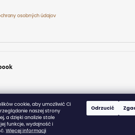
chrany osobných údajov
book
ików cookie, aby umożliwić Ci
Odrzucić
Zga
zeglądanie naszej strony
j, a dzięki analizie stale
a zastrzeżone.
Edytuj ustawienia plików cookie
ej funkcje, wydajność i
ść.
Więcej informacji