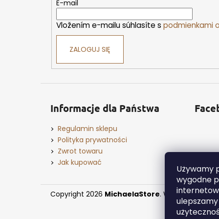
k
E-mail
a
Vložením e-mailu súhlasíte s
podmienkami o
ZALOGUJ SIĘ
Informacje dla Państwa
Face
Regulamin sklepu
Polityka prywatności
Zwrot towaru
Jak kupować
Używamy pl
wygodne pr
internetowe
Copyright 2026
MichaelaStore
. Wszystkie praw
ulepszamy j
użyteczno