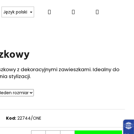
Szukaj
Zaloguj
Koszyk
 BODY, KOSZULKI
SWETRY, PULOWERY, GOLFY
Język polski
się
szkowy
zkowy z dekoracyjnymi zawieszkami. Idealny do
ia stylizacji.
Kod:
22744/ONE