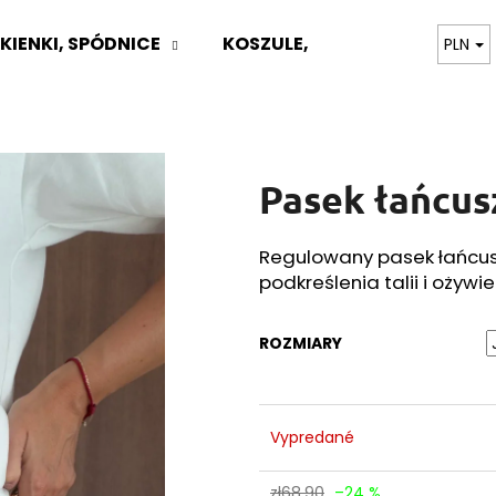
KIENKI, SPÓDNICE
KOSZULE, BLUZKI
TOPY,
PLN
Czego szukasz?
Pasek łańcu
SZUKAJ
Regulowany pasek łańcus
podkreślenia talii i ożywien
Polecamy
ROZMIARY
Vypredané
zł68,90
–24 %