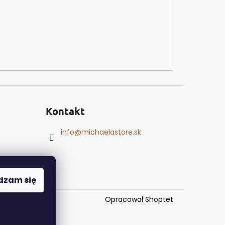
Kontakt
info
@
michaelastore.sk
dzam się
Opracował Shoptet