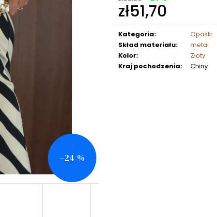
zł51,70
Cena
jednostkowa:
Kategoria
:
Opaski
Skład materiału
:
metal
Kolor
:
Złoty
Kraj pochodzenia
:
Chiny
–24 %