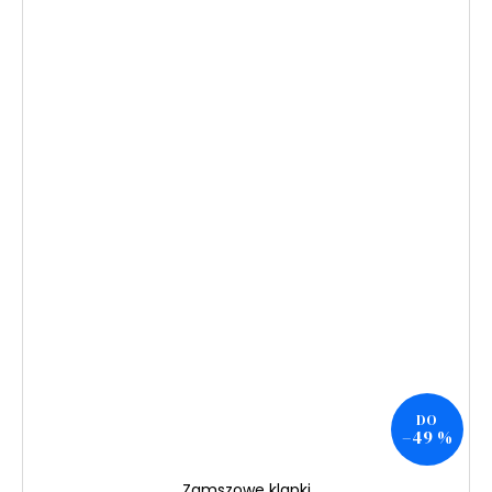
DO
–49 %
Zamszowe klapki