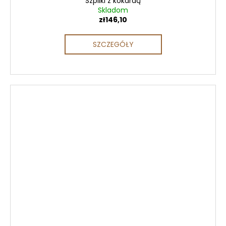
Szpilki z kokardą
Skladom
zł146,10
SZCZEGÓŁY