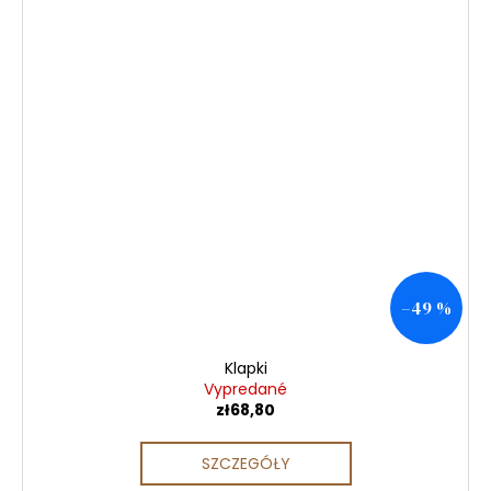
–49 %
Klapki
Vypredané
zł68,80
SZCZEGÓŁY