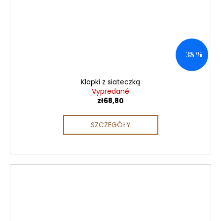
–38 %
Klapki z siateczką
Vypredané
zł68,80
SZCZEGÓŁY