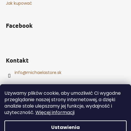
Jak kupować
Facebook
Kontakt
info
@
michaelastore.sk
Używamy plików cookie, aby umożliwić Ci wygodne
przeglądanie naszej strony internetowej, a dzięki
analizie stale ulepszamy jej funkcje, wydajność i
Opracował Shoptet
użyteczność.
Więcej informacji
Copyright 2026
MichaelaStore
. Wszystkie prawa
zastrzeżone.
Edytuj ustawienia plików cookie
Ustawienia