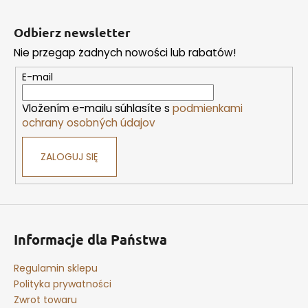
S
t
Odbierz newsletter
o
SZUKAJ
Nie przegap żadnych nowości lub rabatów!
p
k
E-mail
a
Vložením e-mailu súhlasíte s
podmienkami
P
ochrany osobných údajov
o
l
e
ZALOGUJ SIĘ
c
a
m
y
Informacje dla Państwa
Regulamin sklepu
Polityka prywatności
Zwrot towaru