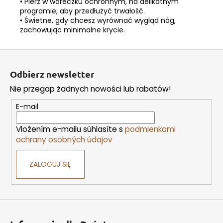
• Pierz w woreczku ochronnym, na delikatnym
programie, aby przedłużyć trwałość.
• Świetne, gdy chcesz wyrównać wygląd nóg,
zachowując minimalne krycie.
S
t
Odbierz newsletter
o
Nie przegap żadnych nowości lub rabatów!
p
k
E-mail
a
Vložením e-mailu súhlasíte s
podmienkami
ochrany osobných údajov
ZALOGUJ SIĘ