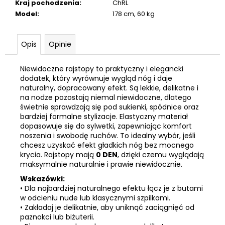
Kraj pochodzenia
:
ChRL
Model
:
178 cm, 60 kg
Opis
Opinie
Niewidoczne rajstopy to praktyczny i elegancki
dodatek, który wyrównuje wygląd nóg i daje
naturalny, dopracowany efekt. Są lekkie, delikatne i
na nodze pozostają niemal niewidoczne, dlatego
świetnie sprawdzają się pod sukienki, spódnice oraz
bardziej formalne stylizacje. Elastyczny materiał
dopasowuje się do sylwetki, zapewniając komfort
noszenia i swobodę ruchów. To idealny wybór, jeśli
chcesz uzyskać efekt gładkich nóg bez mocnego
krycia. Rajstopy mają
0 DEN
, dzięki czemu wyglądają
maksymalnie naturalnie i prawie niewidocznie.
Wskazówki:
• Dla najbardziej naturalnego efektu łącz je z butami
w odcieniu nude lub klasycznymi szpilkami.
• Zakładaj je delikatnie, aby uniknąć zaciągnięć od
paznokci lub biżuterii.