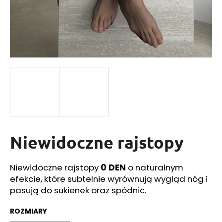
SZUKAJ
P
o
l
e
c
a
Niewidoczne rajstopy
m
y
Niewidoczne rajstopy
0 DEN
o naturalnym
efekcie, które subtelnie wyrównują wygląd nóg i
pasują do sukienek oraz spódnic.
ROZMIARY