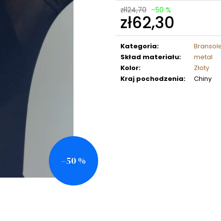
zł124,70
–50 %
zł62,30
Cena
jednostkowa:
Kategoria
:
Bransolet
Skład materiału
:
metal
Kolor
:
Złoty
Kraj pochodzenia
:
Chiny
–50 %