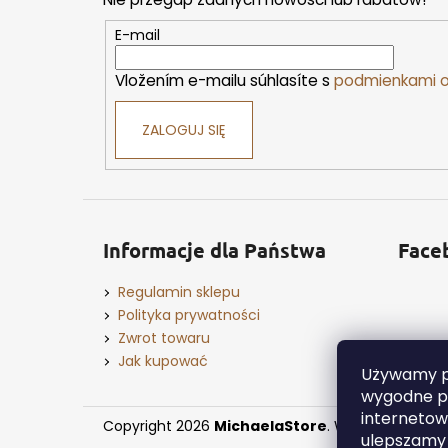
p
k
E-mail
a
Vložením e-mailu súhlasíte s
podmienkami o
ZALOGUJ SIĘ
Informacje dla Państwa
Face
Regulamin sklepu
Polityka prywatności
Zwrot towaru
Jak kupować
Używamy pl
wygodne pr
internetowe
Copyright 2026
MichaelaStore
. Wszystkie praw
ulepszamy j