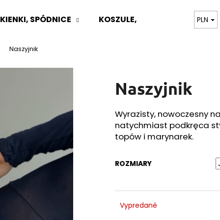
KIENKI, SPÓDNICE
KOSZULE, BLUZKI
TOPY,
PLN
Naszyjnik
Czego szukasz?
Naszyjnik
SZUKAJ
Wyrazisty, nowoczesny na
natychmiast podkręca styl
Polecamy
topów i marynarek.
ROZMIARY
Vypredané