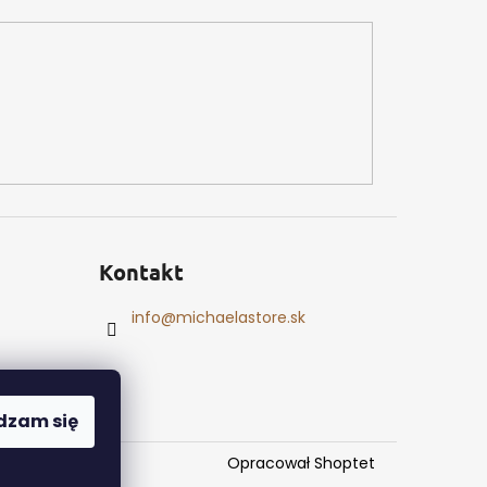
Kontakt
info
@
michaelastore.sk
dzam się
Opracował Shoptet