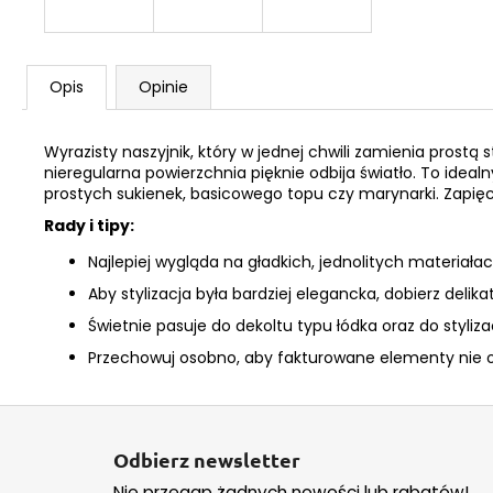
Opis
Opinie
Wyrazisty naszyjnik, który w jednej chwili zamienia prost
nieregularna powierzchnia pięknie odbija światło. To idea
prostych sukienek, basicowego topu czy marynarki. Zapięci
Rady i tipy:
Najlepiej wygląda na gładkich, jednolitych materia
Aby stylizacja była bardziej elegancka, dobierz delika
Świetnie pasuje do dekoltu typu łódka oraz do styliz
Przechowuj osobno, aby fakturowane elementy nie oci
S
t
Odbierz newsletter
o
Nie przegap żadnych nowości lub rabatów!