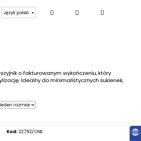
Szukaj
Zaloguj
Koszyk
 BODY, KOSZULKI
SWETRY, PULOWERY, GOLFY
Język polski
się
szyjnik o fakturowanym wykończeniu, który
izację. Idealny do minimalistycznych sukienek,
Kod:
22792/ONE