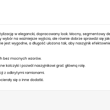
ą stylizację w elegancki, dopracowany look. Mocny, segmentowy d
lny wybór na ważniejsze wyjścia, ale równie dobrze sprawdzi si
e jest wygodne, a długość ułożona tak, aby naszyjnik efektownie 
łach bez mocnych wzorów.
tne kolczyki i pozwól naszyjnikowi grać główną rolę.
acji z odkrytymi ramionami.
erały się o inne dodatki.