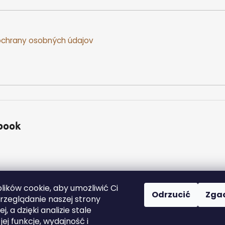
chrany osobných údajov
book
ików cookie, aby umożliwić Ci
Odrzucić
Zga
zeglądanie naszej strony
j, a dzięki analizie stale
a zastrzeżone.
Edytuj ustawienia plików cookie
ej funkcje, wydajność i