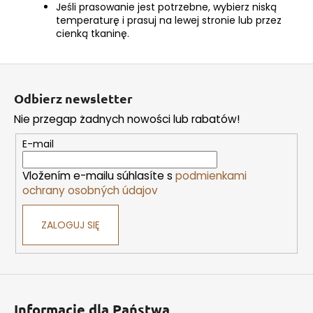
Jeśli prasowanie jest potrzebne, wybierz niską
temperaturę i prasuj na lewej stronie lub przez
cienką tkaninę.
S
t
Odbierz newsletter
o
Nie przegap żadnych nowości lub rabatów!
p
k
E-mail
a
Vložením e-mailu súhlasíte s
podmienkami
ochrany osobných údajov
ZALOGUJ SIĘ
Informacje dla Państwa