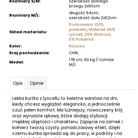
Rozmiary S/M
:
szerokość dolnego
brzegu 2x50cm
długość 64cm,
Rozmiary M/L
:
szerokość dołu 2x52cm
Podszewka: 100%
poliester
,
Materiał: 66%
Skład materiału
:
Lyocell, 29% Wiskoza,
5% Poliamid
Kolor
:
Różowy
Kraj pochodzenia
:
ChRL
178 cm, 60 kg / rozmiar
Model
:
M/L
Opis
Opinie
Lekka kurtka z lyocellu to świetna warstwa na dni,
kiedy chcesz wyglądać elegancko, a jednocześnie
czuć pełen komfort. Ma luźniejszy, nowoczesny krój
oraz wyraziste rękawy, które dodają stylizacji
miękkiej objętości i charakteru. Zapięcie na zamek i
kołnierz tworzą czysty, ponadczasowy efekt, dzięki
czemu kurtka sprawdzi się do pracy, w podróży i na