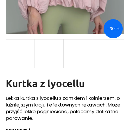
SZUKAJ
–50 %
P
o
l
e
c
a
Kurtka z lyocellu
m
y
Lekka kurtka z lyocellu z zamkiem i kołnierzem, o
luźniejszym kroju i efektownych rękawach. Może
przyjść lekko pognieciona, polecamy delikatne
parowanie.