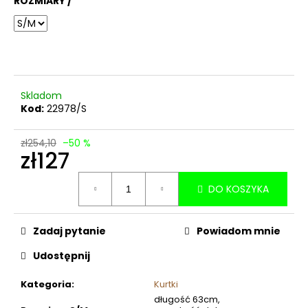
ROZMIARY /
Skladom
Kod:
22978/S
zł254,10
–50 %
zł127
Cena
DO KOSZYKA
jednostkowa:
Zadaj pytanie
Powiadom mnie
Udostępnij
Kategoria
:
Kurtki
długość 63cm,