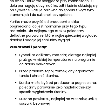
co dzień. Delikatne ściągacze przy mankietach i u
dołu pomagają utrzymać kształt i ładnie układają się
na sylwetce. Pasuje zarówno do spodni z wyższym
stanem, jak i do sukienek czy spódnic.
Kurtka może przyjść od producenta lekko
pognieciona, co jest normalne przy tego typu
materiale. Dla najlepszego efektu polecamy
delikatne parowanie, które najbezpieczniej wygładza
tkaninę i nadaje jej schludny wygląd.
Wskazówki i porady:
Lyocell to delikatny materiał, dlatego najlepiej
prać go w niskiej temperaturze na programie
do tkanin delikatnych.
Przed praniem zapnij zamek, aby ograniczyć
tarcie i chronić tkaninę.
Kurtka może być od producenta pognieciona;
polecamy parowanie jako najdelikatniejszy
sposób wygładzenia tkaniny.
Susz na powietrzu, najlepiej na wieszaku; unikaj
suszarki bębnowej.