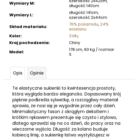
szerokość 2x42cm,
Wymiary M
:
długość 140cm
długość 141cm,
Wymiary L
:
szerokość 2x44cm
76% poliamidu
,
24%
Skład materiału
:
elastanu
Kolor
:
Żółty
Kraj pochodzenia
:
Chiny
178 cm, 60 kg / rozmiar
Model
:
S
Opis
Opinie
Te elastyczne sukienki to kwintesencja prostoty,
która wygląda bardzo elegancko. Dopasowany krój
pięknie podkreśla sylwetkę, a rozciągliwy materiał
sprawia, że nosi się je wygodnie przez cały dzień.
Minimalistyczny fason z okrągłym dekoltem i
krótkim rękawem prezentuje się czysto i stylowo,
dlatego sprawdzi się na co dzień, do pracy oraz na
wieczorne wyjścia. Długość za kolano buduje
kobiecą linię, a sukienkę łatwo wystylizujesz w