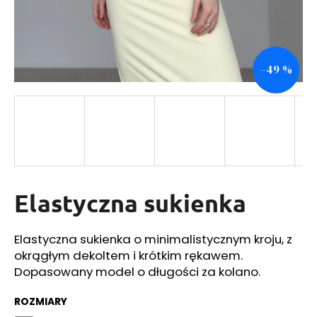
SZUKAJ
–49 %
P
o
l
e
c
a
Elastyczna sukienka
m
y
Elastyczna sukienka o minimalistycznym kroju, z
okrągłym dekoltem i krótkim rękawem.
Dopasowany model o długości za kolano.
ROZMIARY