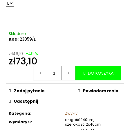
Skladom
Kod:
23059/L
zł146,10
–49 %
zł73,10
Cena
DO KOSZYKA
jednostkowa:
Zadaj pytanie
Powiadom mnie
Udostępnij
Kategoria
:
Zwykły
długość 140cm,
Wymiary S
:
szerokość 2x40cm