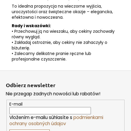
To idealna propozycja na wieczorne wyjścia,
uroczystości oraz świąteczne okazje – elegancka,
efektowna i nowoczesna.
Rady i wskazówki:
• Przechowuj ją na wieszaku, aby cekiny zachowały
równy wygląd.
• Zakładaj ostrożnie, aby cekiny nie zahaczyły o
biżuterię.
• Zalecamy delikatne pranie ręczne lub
profesjonalne czyszczenie.
S
t
Odbierz newsletter
o
Nie przegap żadnych nowości lub rabatów!
p
k
E-mail
a
Vložením e-mailu súhlasíte s
podmienkami
ochrany osobných údajov