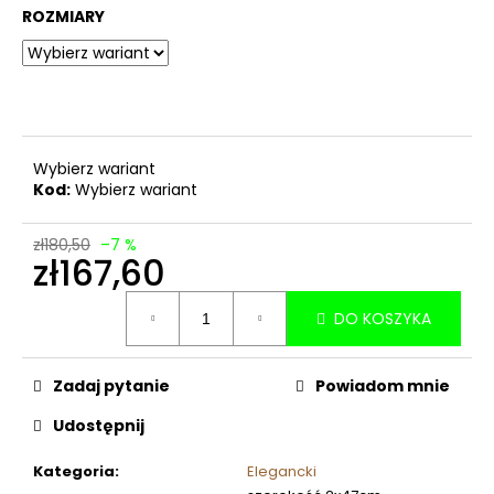
ROZMIARY
Wybierz wariant
Kod:
Wybierz wariant
zł180,50
–7 %
zł167,60
Cena
DO KOSZYKA
jednostkowa:
Zadaj pytanie
Powiadom mnie
Udostępnij
Kategoria
:
Elegancki