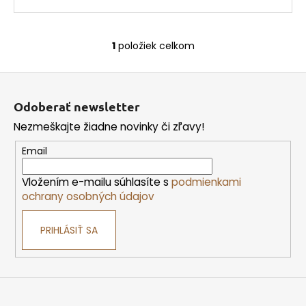
1
položiek celkom
O
v
Z
l
á
á
Odoberať newsletter
d
p
a
Nezmeškajte žiadne novinky či zľavy!
ä
c
t
Email
i
i
e
Vložením e-mailu súhlasíte s
podmienkami
e
p
ochrany osobných údajov
r
v
PRIHLÁSIŤ SA
k
y
v
ý
p