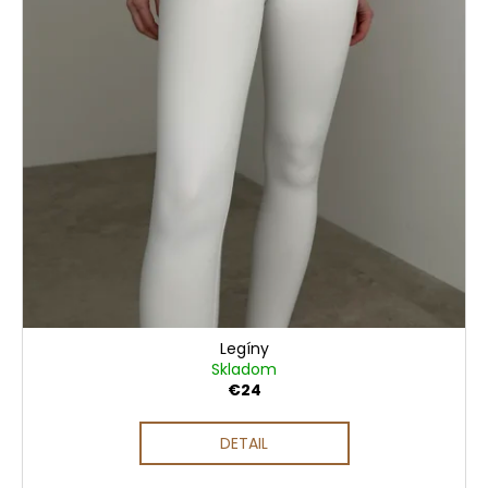
u
č
a
k
m
t
e
o
v
Legíny
Skladom
€24
DETAIL