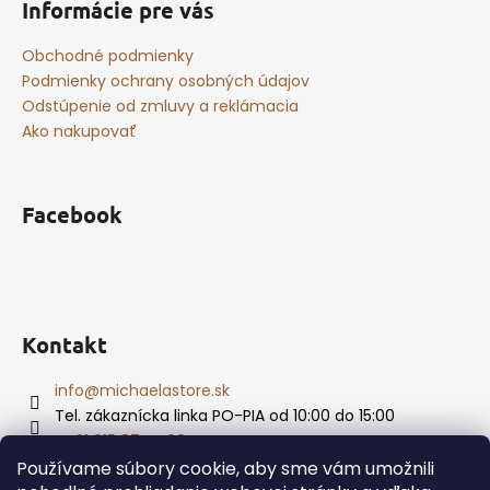
i
Informácie pre vás
s
u
Obchodné podmienky
Podmienky ochrany osobných údajov
Odstúpenie od zmluvy a reklámacia
Ako nakupovať
Facebook
Kontakt
info
@
michaelastore.sk
Tel. zákaznícka linka PO-PIA od 10:00 do 15:00
+421 915 874 469
Používame súbory cookie, aby sme vám umožnili