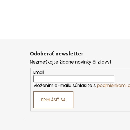
Z
á
Odoberať newsletter
p
Nezmeškajte žiadne novinky či zľavy!
ä
t
Email
i
Vložením e-mailu súhlasíte s
podmienkami o
e
PRIHLÁSIŤ SA