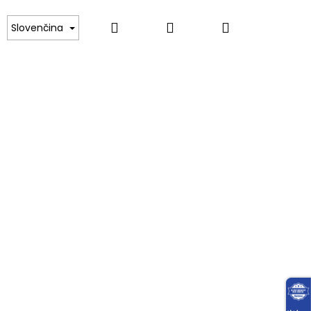
Hľadať
Prihlásenie
Nákupný
RIČKA
SVETRE, PULÓVRE, ROLÁKY
MIKINY
Slovenčina
košík