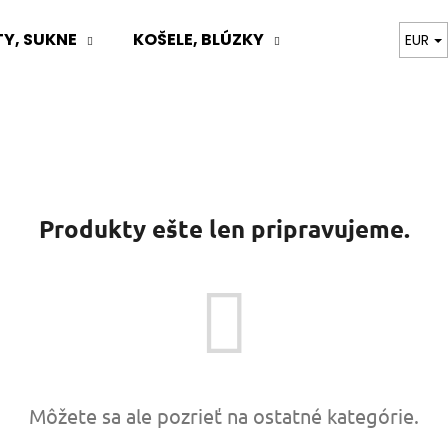
Y, SUKNE
KOŠELE, BLÚZKY
TOPY, BODY, T
EUR
Čo potrebujete nájsť?
HĽADAŤ
Produkty ešte len pripravujeme.
Odporúčame
Môžete sa ale pozrieť na ostatné kategórie.