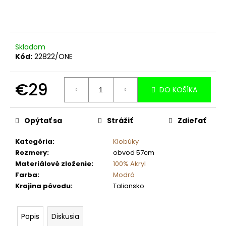
č
a
m
e
Skladom
Kód:
22822/ONE
€29
DO KOŠÍKA
Jednotková
cena:
Opýtať sa
Strážiť
Zdieľať
Kategória
:
Klobúky
Rozmery
:
obvod 57cm
Materiálové zloženie
:
100% Akryl
Farba
:
Modrá
Krajina pôvodu
:
Taliansko
Popis
Diskusia