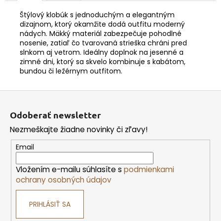
Štýlový klobúk s jednoduchým a elegantným
dizajnom, ktorý okamžite dodá outfitu moderný
nádych. Mäkký materiál zabezpečuje pohodlné
nosenie, zatiaľ čo tvarovaná strieška chráni pred
slnkom aj vetrom. Ideálny doplnok na jesenné a
zimné dni, ktorý sa skvelo kombinuje s kabátom,
bundou či ležérnym outfitom.
Z
á
Odoberať newsletter
p
Nezmeškajte žiadne novinky či zľavy!
ä
t
Email
i
Vložením e-mailu súhlasíte s
podmienkami
e
ochrany osobných údajov
PRIHLÁSIŤ SA