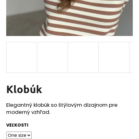
á
j
s
ť
?
HĽADAŤ
Klobúk
O
Elegantný klobúk so štýlovým dizajnom pre
d
moderný vzhľad.
p
o
VEĽKOSTI
r
ú