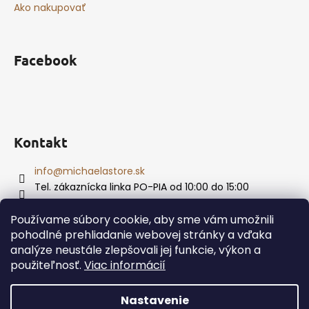
č
Ako nakupovať
a
m
e
Facebook
Kontakt
info
@
michaelastore.sk
Tel. zákaznícka linka PO-PIA od 10:00 do 15:00
+421 915 874 469
Používame súbory cookie, aby sme vám umožnili
pohodlné prehliadanie webovej stránky a vďaka
analýze neustále zlepšovali jej funkcie, výkon a
Vytvoril Shoptet
použiteľnosť.
Viac informácií
Copyright 2026
MichaelaStore
. Všetky práva vyhradené.
Upraviť nastavenie cookies
Nastavenie