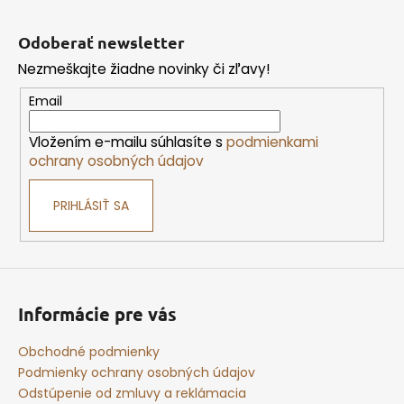
Z
á
á
Odoberať newsletter
j
p
s
Nezmeškajte žiadne novinky či zľavy!
ä
ť
t
Email
?
i
Vložením e-mailu súhlasíte s
podmienkami
e
ochrany osobných údajov
PRIHLÁSIŤ SA
HĽADAŤ
O
d
Informácie pre vás
p
o
Obchodné podmienky
r
Podmienky ochrany osobných údajov
ú
Odstúpenie od zmluvy a reklámacia