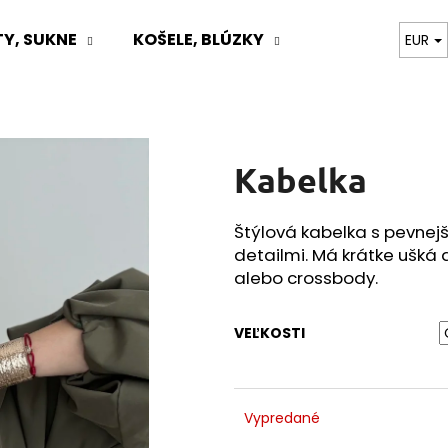
Y, SUKNE
KOŠELE, BLÚZKY
TOPY, BODY, T
EUR
Čo potrebujete nájsť?
Kabelka
HĽADAŤ
Štýlová kabelka s pevne
detailmi. Má krátke ušk
Odporúčame
alebo crossbody.
VEĽKOSTI
Vypredané