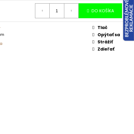
DO KOŠÍKA
Tlač
y
cm
Opýtať sa
Strážiť
ka
Zdieľať