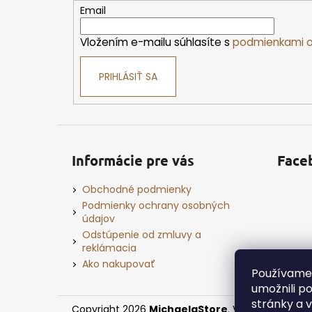
t
Email
i
Vložením e-mailu súhlasíte s
podmienkami o
e
PRIHLÁSIŤ SA
Informácie pre vás
Face
Obchodné podmienky
Podmienky ochrany osobných
údajov
Odstúpenie od zmluvy a
reklámacia
Ako nakupovať
Používame
umožnili p
stránky a 
Copyright 2026
MichaelaStore
. Všetky práva v