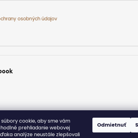
chrany osobných údajov
book
 súbory cookie, aby sme vám
Odmietnuť
ohodlné prehliadanie webovej
vďaka analýze neustále zlepšovali
yhradené.
Upraviť nastavenie cookies