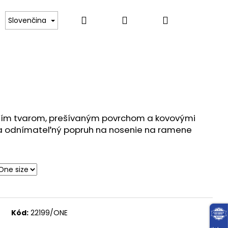
Hľadať
Prihlásenie
Nákupný
RIČKA
SVETRE, PULÓVRE, ROLÁKY
MIKINY
Slovenčina
košík
jším tvarom, prešívaným povrchom a kovovými
á a odnímateľný popruh na nosenie na ramene
Kód:
22199/ONE