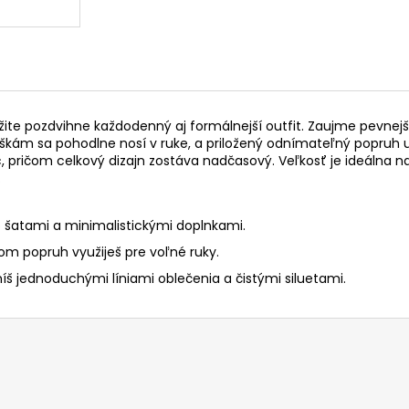
amžite pozdvihne každodenný aj formálnejší outfit. Zaujme pev
kám sa pohodlne nosí v ruke, a priložený odnímateľný popruh u
, pričom celkový dizajn zostáva nadčasový. Veľkosť je ideálna 
.
 šatami a minimalistickými doplnkami.
čom popruh využiješ pre voľné ruky.
íš jednoduchými líniami oblečenia a čistými siluetami.