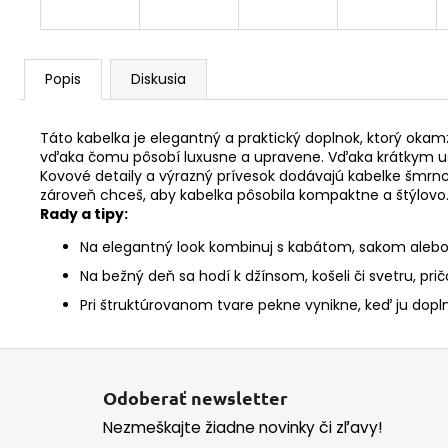
Popis
Diskusia
Táto kabelka je elegantný a praktický doplnok, ktorý ok
vďaka čomu pôsobí luxusne a upravene. Vďaka krátkym uš
Kovové detaily a výrazný prívesok dodávajú kabelke šmrnc
zároveň chceš, aby kabelka pôsobila kompaktne a štýlovo
Rady a tipy:
Na elegantný look kombinuj s kabátom, sakom alebo
Na bežný deň sa hodí k džínsom, košeli či svetru, pri
Pri štruktúrovanom tvare pekne vynikne, keď ju dopln
Z
á
Odoberať newsletter
p
Nezmeškajte žiadne novinky či zľavy!
ä